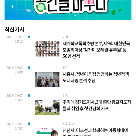
최신기사
2026-08-07
교육
15:12
세계학교폭력추방본부, 제9회 대한민국
모범리더상 ‘김찬미·오혜원·유주원’ 등
56명 선정
2026-08-07
경기
15:09
시흥시, 청년이 직접 점검하는 청년정책
모니터링 본격 추진
2026-08-07
정치
15:03
추미애 경기도지사, 3대 종단 종교지도자
들과 취임 후 첫 간담회 가져
2026-08-07
사회일반
14:57
인천시, 이호선과 함께하는 아동학대예