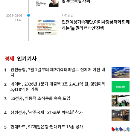
방 부모특강 개최
2026-08-07
사회일반
11:43
인천여성가족재단, 아이사랑꿈터와 함께
하는 ‘놀 권리 캠페인’진행
경제
인기기사
인천공항, 7월 1일부터 제2여객터미널로 진에어 이전 배
1
치
네이버, 2026년 1분기 매출액 3조 2,411억 원, 영업이익
2
5,418억 원 기록
LG전자, 역동적 조직문화 속속 도입
3
삼성전자, ‘광주국제 IoT·로봇 박람회’ 참가
4
현대카드, SC제일은행-현대카드 15종 공개
5