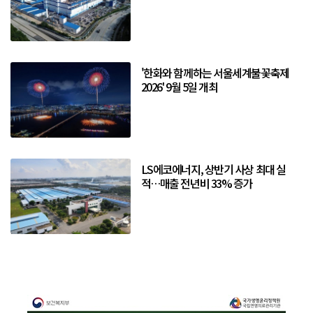
'한화와 함께하는 서울세계불꽃축제
2026' 9월 5일 개최
LS에코에너지, 상반기 사상 최대 실
적…매출 전년비 33% 증가