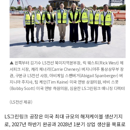
▲ 왼쪽부터 김기수 LS전선 북미지역본부장, 릭 웨스트(Rick West) 체
서피크 시장, 캐리 체너리(Carrie Chenery) 버지니아주 통상상무부 장
관, 구본규 LS전선 사장, 아비게일 스팬버거(Abigail Spanberger) 버
지니아 주지사, 팀 케인(Tim Kaine) 미국 연방 상원의원, 바비 스콧
(Bobby Scott) 미국 연방 하원의원, 심윤찬 LS그린링크 매니징 디렉터
(LS전선 제공)
LS그린링크 공장은 미국 최대 규모의 해저케이블 생산기지
로, 2027년 하반기 완공과 2028년 1분기 상업 생산을 목표로