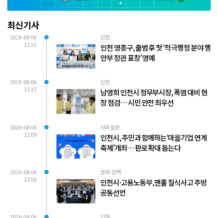
최신기사
2026-08-06
인천
12:31
인천 영종구, 출범 후 첫 ‘적극행정 분야 행
안부 장관 표창’ 영예
2026-08-06
인천
12:15
남영희 인천시 정무부시장, 폭염 대비 현
장 점검… 시민 안전 최우선
2026-08-06
사회일반
12:09
인천시, 주민과 함께하는‘마을기업 연계
축제’개최… 판로 확대 돕는다
2026-08-06
정부.정책
12:04
인천시·고용노동부, 맨홀 질식사고 추방
공동선언
2026-08-06
인천