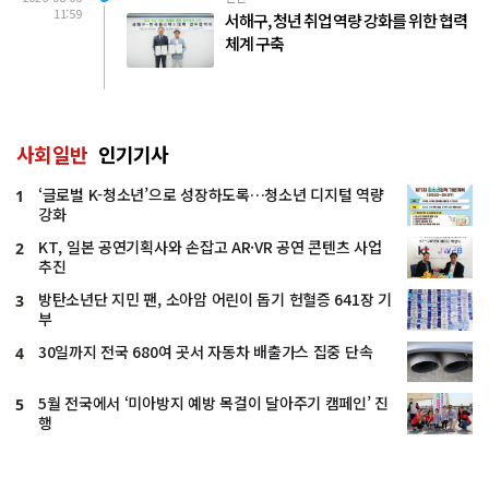
11:59
서해구, 청년 취업 역량 강화를 위한 협력
체계 구축
사회일반
인기기사
‘글로벌 K-청소년’으로 성장하도록…청소년 디지털 역량
1
강화
KT, 일본 공연기획사와 손잡고 AR·VR 공연 콘텐츠 사업
2
추진
방탄소년단 지민 팬, 소아암 어린이 돕기 헌혈증 641장 기
3
부
30일까지 전국 680여 곳서 자동차 배출가스 집중 단속
4
5월 전국에서 ‘미아방지 예방 목걸이 달아주기 캠페인’ 진
5
행