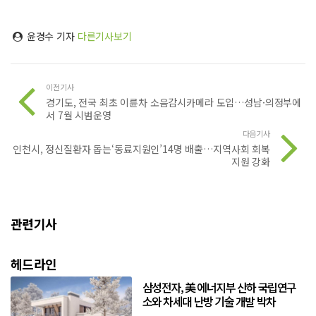
윤경수 기자
다른기사보기
이전기사
경기도, 전국 최초 이륜차 소음감시카메라 도입…성남·의정부에
서 7월 시범운영
다음기사
인천시, 정신질환자 돕는‘동료지원인’14명 배출…지역사회 회복
지원 강화
관련기사
헤드라인
삼성전자, 美 에너지부 산하 국립연구
소와 차세대 난방 기술 개발 박차