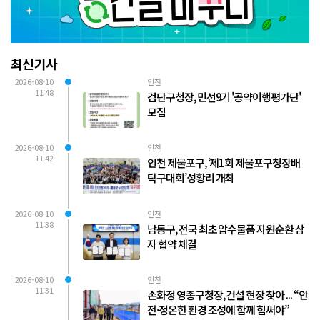
최신기사
2026-08-10
인천
11:48
검단구청장, 민선9기 '공약이행평가단'
모집
2026-08-10
인천
11:42
인천 제물포구, ‘제1회 제물포구청장배
탁구대회’성황리 개최
2026-08-10
인천
11:38
남동구, 전국 최초 압수물품 자원순환 삼
자 협약 체결
2026-08-10
인천
11:31
손화정 영종구청장, 건설 현장 찾아 ... “안
전·정온한 환경 조성에 함께 힘써야”