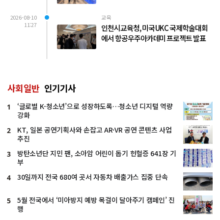
2026-08-10
교육
11:27
인천시교육청, 미국 UKC 국제학술대회
에서 항공우주아카데미 프로젝트 발표
사회일반
인기기사
‘글로벌 K-청소년’으로 성장하도록…청소년 디지털 역량
1
강화
KT, 일본 공연기획사와 손잡고 AR·VR 공연 콘텐츠 사업
2
추진
방탄소년단 지민 팬, 소아암 어린이 돕기 헌혈증 641장 기
3
부
30일까지 전국 680여 곳서 자동차 배출가스 집중 단속
4
5월 전국에서 ‘미아방지 예방 목걸이 달아주기 캠페인’ 진
5
행