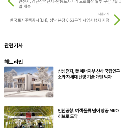
인천시, 검단산업단지~안동포사거리 도로확장 일부 구간 7월 1
일 개통
다음기사
한국토지주택공사(LH), 성남 분당 6·S3구역 사업시행자 지정
관련기사
헤드라인
삼성전자, 美 에너지부 산하 국립연구
소와 차세대 난방 기술 개발 박차
인천공항, 여객·물류 넘어 항공 MRO
허브로 도약