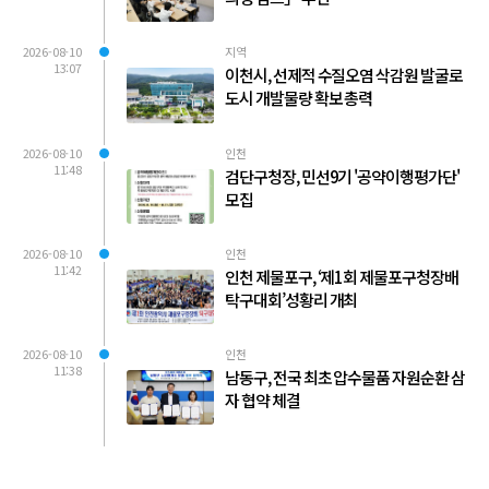
2026-08-10
지역
13:07
이천시, 선제적 수질오염 삭감원 발굴로
도시 개발물량 확보 총력
2026-08-10
인천
11:48
검단구청장, 민선9기 '공약이행평가단'
모집
2026-08-10
인천
11:42
인천 제물포구, ‘제1회 제물포구청장배
탁구대회’성황리 개최
2026-08-10
인천
11:38
남동구, 전국 최초 압수물품 자원순환 삼
자 협약 체결