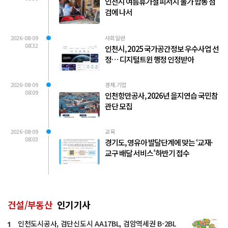
인천시 여름휴가철 피서지 물가 합동 점
검에 나서
2026-08-09
사회일반
08:32
인천시, 2025 국가공간정보 우수사업 선
정… 디지털트윈 행정 인정받아
2026-08-09
경제.기업
08:09
인천항만공사, 2026년 을지연습 국민참
관단 모집
2026-08-09
교육
08:03
경기도, 영유아 발달단계에 맞는 ‘교재·
교구 배달 서비스’ 하반기 접수
건설/부동산
인기기사
인천도시공사, 검단신도시 AA17BL, 검암역세권 B-2BL
1