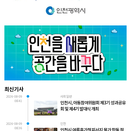
최신기사
2026-08-09
사회일반
08:41
인천시, 아동참여위원회 제3기 성과공유
회 및 제4기 발대식 개최
2026-08-09
인천
08:36
인천시 여름휴가철 피서지 물가 합동 점