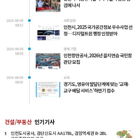
검에 나서
2026-08-09
사회일반
08:32
인천시, 2025 국가공간정보 우수사업 선
정… 디지털트윈 행정 인정받아
2026-08-09
경제.기업
08:09
인천항만공사, 2026년 을지연습 국민참
관단 모집
2026-08-09
교육
08:03
경기도, 영유아 발달단계에 맞는 ‘교재·
교구 배달 서비스’ 하반기 접수
건설/부동산
인기기사
인천도시공사, 검단신도시 AA17BL, 검암역세권 B-2BL
1