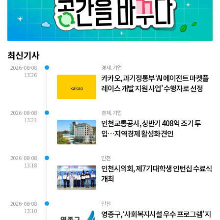
최신기사
2026-08-08
경제.기업
13:26
카카오, 과기정통부 ‘AI 에이전트 마켓플
레이스 개발 지원 사업’ 수행자로 선정
2026-08-08
경제.기업
13:23
인천교통공사, 상반기 408억 조기 투
입…지역경제 활성화 견인
2026-08-08
인천
13:18
인천시의회, 제7기 대학생 인턴십 수료식
개최
2026-08-08
인천
13:10
영종구, ‘사회복지시설 우수 프로그램’ 지