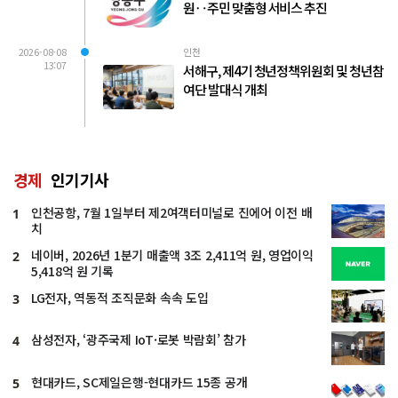
원‥주민 맞춤형 서비스 추진
2026-08-08
인천
13:07
서해구, 제4기 청년정책위원회 및 청년참
여단 발대식 개최
경제
인기기사
인천공항, 7월 1일부터 제2여객터미널로 진에어 이전 배
1
치
네이버, 2026년 1분기 매출액 3조 2,411억 원, 영업이익
2
5,418억 원 기록
LG전자, 역동적 조직문화 속속 도입
3
삼성전자, ‘광주국제 IoT·로봇 박람회’ 참가
4
현대카드, SC제일은행-현대카드 15종 공개
5