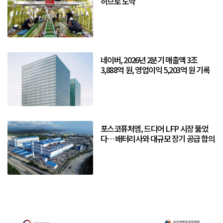
허브로 도약
네이버, 2026년 2분기 매출액 3조
3,888억 원, 영업이익 5,203억 원 기록
포스코퓨처엠, 드디어 LFP 시장 뚫었
다… 배터리사와 대규모 장기 공급 합의