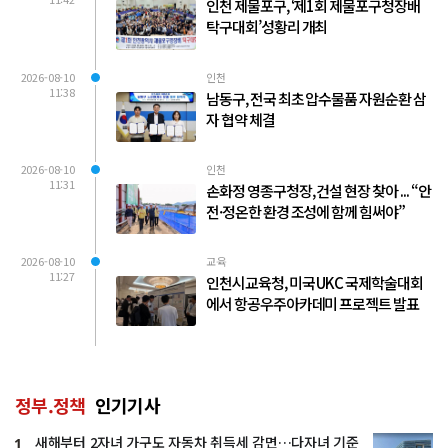
인천 제물포구, ‘제1회 제물포구청장배
탁구대회’성황리 개최
2026-08-10
인천
11:38
남동구, 전국 최초 압수물품 자원순환 삼
자 협약 체결
2026-08-10
인천
11:31
손화정 영종구청장, 건설 현장 찾아 ... “안
전·정온한 환경 조성에 함께 힘써야”
2026-08-10
교육
11:27
인천시교육청, 미국 UKC 국제학술대회
에서 항공우주아카데미 프로젝트 발표
정부.정책
인기기사
새해부터 2자녀 가구도 자동차 취득세 감면…다자녀 기준
1