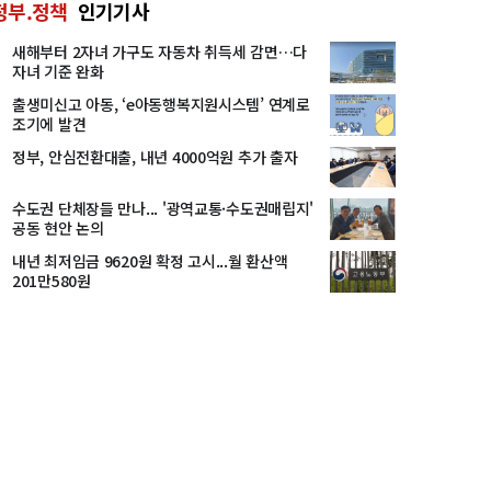
정부.정책
인기기사
새해부터 2자녀 가구도 자동차 취득세 감면…다
자녀 기준 완화
출생미신고 아동, ‘e아동행복지원시스템’ 연계로
조기에 발견
정부, 안심전환대출, 내년 4000억원 추가 출자
수도권 단체장들 만나... '광역교통·수도권매립지'
공동 현안 논의
내년 최저임금 9620원 확정 고시...월 환산액
201만580원