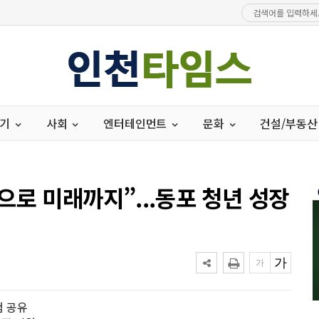
경기
사회
엔터테인먼트
문화
건설/부동산
로 미래까지”...동포 청년 성장
험 공유