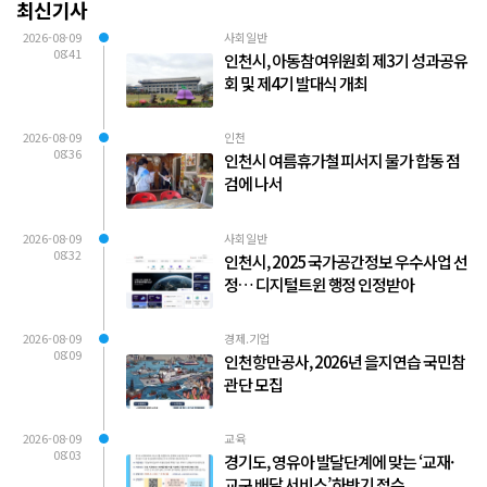
최신기사
2026-08-09
사회일반
08:41
인천시, 아동참여위원회 제3기 성과공유
회 및 제4기 발대식 개최
2026-08-09
인천
08:36
인천시 여름휴가철 피서지 물가 합동 점
검에 나서
2026-08-09
사회일반
08:32
인천시, 2025 국가공간정보 우수사업 선
정… 디지털트윈 행정 인정받아
2026-08-09
경제.기업
08:09
인천항만공사, 2026년 을지연습 국민참
관단 모집
2026-08-09
교육
08:03
경기도, 영유아 발달단계에 맞는 ‘교재·
교구 배달 서비스’ 하반기 접수