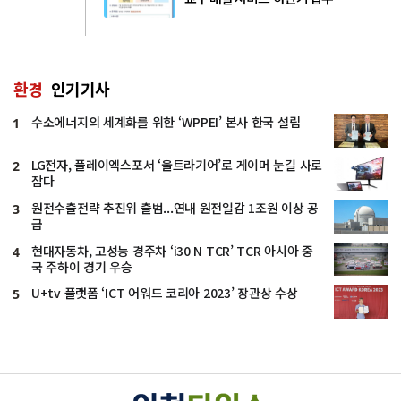
환경
인기기사
수소에너지의 세계화를 위한 ‘WPPEI’ 본사 한국 설립
1
LG전자, 플레이엑스포서 ‘울트라기어’로 게이머 눈길 사로
2
잡다
원전수출전략 추진위 출범...연내 원전일감 1조원 이상 공
3
급
현대자동차, 고성능 경주차 ‘i30 N TCR’ TCR 아시아 중
4
국 주하이 경기 우승
U+tv 플랫폼 ‘ICT 어워드 코리아 2023’ 장관상 수상
5