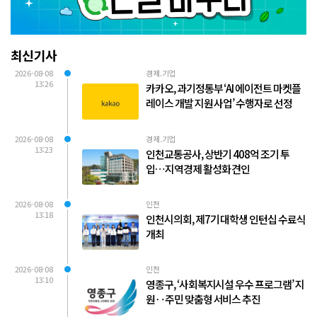
최신기사
2026-08-08
경제.기업
13:26
카카오, 과기정통부 ‘AI 에이전트 마켓플
레이스 개발 지원 사업’ 수행자로 선정
2026-08-08
경제.기업
13:23
인천교통공사, 상반기 408억 조기 투
입…지역경제 활성화 견인
2026-08-08
인천
13:18
인천시의회, 제7기 대학생 인턴십 수료식
개최
2026-08-08
인천
13:10
영종구, ‘사회복지시설 우수 프로그램’ 지
원‥주민 맞춤형 서비스 추진