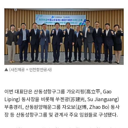
▲ (사진제공 = 인천항만공사)
이번 대표단은 산동성항구그룹 가오리핑(高立平, Gao
Liping) 동사장을 비롯해 쑤젠광(苏建光, Su Jianguang)
부총경리, 산동원양해운그룹 자오보(赵博, Zhao Bo) 동사
장 등 산동성항구그룹 및 관계사 주요 임원들로 구성됐다.