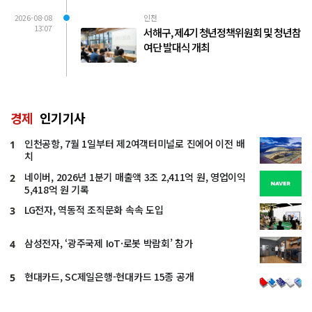
2026-08-08
인천
13:07
서해구, 제4기 청년정책위원회 및 청년참
여단 발대식 개최
경제
인기기사
인천공항, 7월 1일부터 제2여객터미널로 진에어 이전 배
1
치
네이버, 2026년 1분기 매출액 3조 2,411억 원, 영업이익
2
5,418억 원 기록
LG전자, 역동적 조직문화 속속 도입
3
삼성전자, ‘광주국제 IoT·로봇 박람회’ 참가
4
현대카드, SC제일은행-현대카드 15종 공개
5