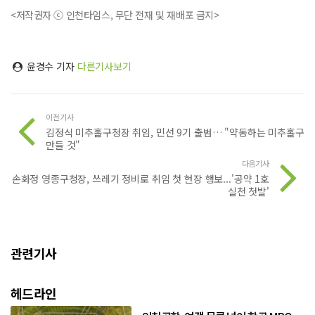
<저작권자 ⓒ 인천타임스, 무단 전재 및 재배포 금지>
윤경수 기자
다른기사보기
이전기사
김정식 미추홀구청장 취임, 민선 9기 출범… "약동하는 미추홀구
만들 것"
다음기사
손화정 영종구청장, 쓰레기 정비로 취임 첫 현장 행보...'공약 1호
실천 첫발'
관련기사
헤드라인