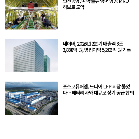
인천공항, 여객·물류 넘어 항공 MRO
허브로 도약
네이버, 2026년 2분기 매출액 3조
3,888억 원, 영업이익 5,203억 원 기록
포스코퓨처엠, 드디어 LFP 시장 뚫었
다… 배터리사와 대규모 장기 공급 합의