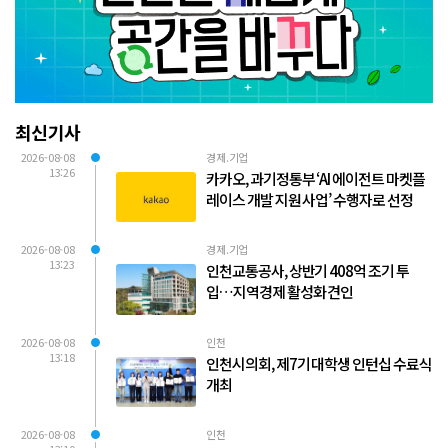
최신기사
2026-08-08
경제.기업
13:26
카카오, 과기정통부 ‘AI 에이전트 마켓플
레이스 개발 지원 사업’ 수행자로 선정
2026-08-08
경제.기업
13:23
인천교통공사, 상반기 408억 조기 투
입…지역경제 활성화 견인
2026-08-08
인천
13:18
인천시의회, 제7기 대학생 인턴십 수료식
개최
2026-08-08
인천