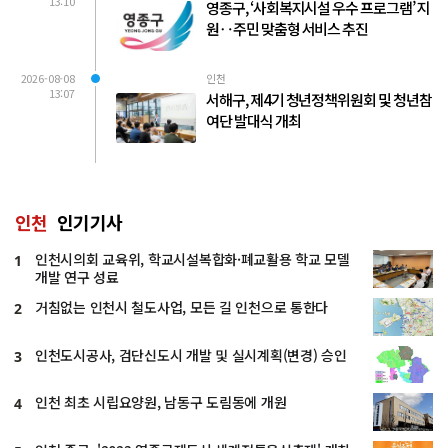
13:10
영종구, ‘사회복지시설 우수 프로그램’ 지
원‥주민 맞춤형 서비스 추진
2026-08-08
인천
13:07
서해구, 제4기 청년정책위원회 및 청년참
여단 발대식 개최
인천
인기기사
인천시의회 교육위, 학교시설복합화·폐교활용 학교 모델
1
개발 연구 성료
거침없는 인천시 철도사업, 모든 길 인천으로 통한다
2
인천도시공사, 검단신도시 개발 및 실시계획(변경) 승인
3
인천 최초 시립요양원, 남동구 도림동에 개원
4