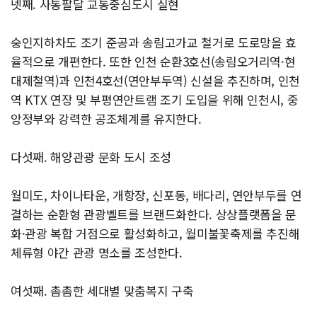
넷째. 사통팔달 교통중심도시 실현
숭인지하차도 조기 준공과 송림고가교 철거로 도로망을 효
율적으로 개편한다. 또한 인천 순환3호선(송림오거리역·현
대제철역)과 인천4호선(연안부두역) 신설을 추진하며, 인천
역 KTX 연장 및 부평연안트램 조기 도입을 위해 인천시, 중
앙정부와 강력한 공조체계를 유지한다.
다섯째. 해양관광 문화 도시 조성
월미도, 차이나타운, 개항장, 신포동, 배다리, 연안부두를 연
결하는 순환형 관광벨트를 브랜드화한다. 상상플랫폼을 문
화·관광 복합 거점으로 활성화하고, 월미불꽃축제를 추진해
체류형 야간 관광 명소를 조성한다.
여섯째. 촘촘한 세대별 맞춤복지 구축