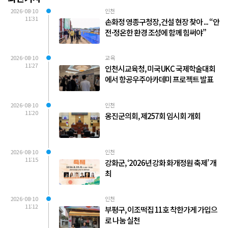
2026-08-10
인천
11:31
손화정 영종구청장, 건설 현장 찾아 ... “안
전·정온한 환경 조성에 함께 힘써야”
2026-08-10
교육
11:27
인천시교육청, 미국 UKC 국제학술대회
에서 항공우주아카데미 프로젝트 발표
2026-08-10
인천
11:20
옹진군의회, 제257회 임시회 개회
2026-08-10
인천
11:15
강화군, ‘2026년 강화 화개정원 축제’ 개
최
2026-08-10
인천
11:12
부평구, 이조떡집 11호 착한가게 가입으
로 나눔 실천