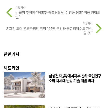
이전기사
손화정 구청장 “영종구-영종경찰서 ‘안전한 영종’ 위한 원팀되
길”
다음기사
손화정 초대 영종구청장 취임 “14만 구민과 공항경제수도 완성
할 것”
관련기사
헤드라인
삼성전자, 美 에너지부 산하 국립연구
소와 차세대 난방 기술 개발 박차