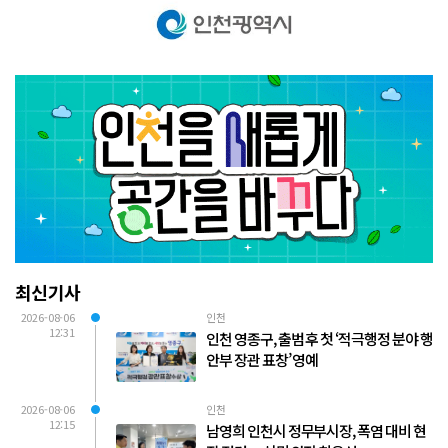
최신기사
2026-08-06
인천
12:31
인천 영종구, 출범 후 첫 ‘적극행정 분야 행
안부 장관 표창’ 영예
2026-08-06
인천
12:15
남영희 인천시 정무부시장, 폭염 대비 현