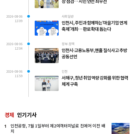
장 점검… 시민 안전 최우선
2026-08-06
사회일반
12:09
인천시, 주민과 함께하는‘마을기업 연계
축제’개최… 판로 확대 돕는다
2026-08-06
정부.정책
12:04
인천시·고용노동부, 맨홀 질식사고 추방
공동선언
2026-08-06
인천
11:59
서해구, 청년 취업 역량 강화를 위한 협력
체계 구축
경제
인기기사
인천공항, 7월 1일부터 제2여객터미널로 진에어 이전 배
1
치