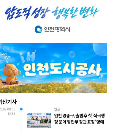
최신기사
2026-08-06
인천
12:31
인천 영종구, 출범 후 첫 ‘적극행
정 분야 행안부 장관 표창’ 영예