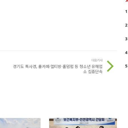
1
2
3
4
다음기사
5
경기도 특사경, 룸카페·멀티방·홀덤펍 등 청소년 유해업
소 집중단속