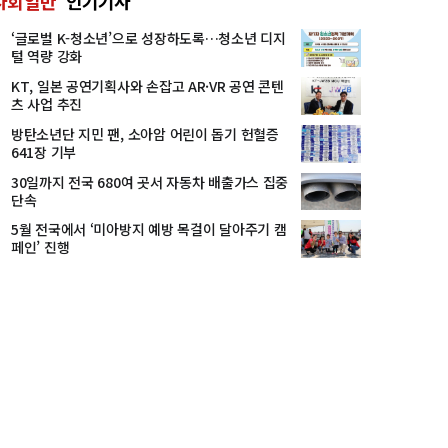
사회일반
인기기사
‘글로벌 K-청소년’으로 성장하도록…청소년 디지
털 역량 강화
KT, 일본 공연기획사와 손잡고 AR·VR 공연 콘텐
츠 사업 추진
방탄소년단 지민 팬, 소아암 어린이 돕기 헌혈증
641장 기부
30일까지 전국 680여 곳서 자동차 배출가스 집중
단속
5월 전국에서 ‘미아방지 예방 목걸이 달아주기 캠
페인’ 진행