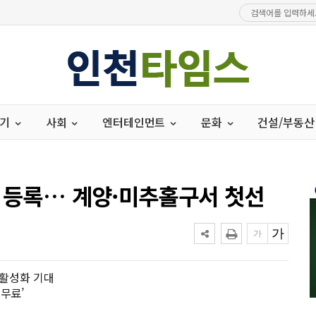
경기
사회
엔터테인먼트
문화
건설/부동산
로 등록… 계양·미추홀구서 첫선
 활성화 기대
무료’