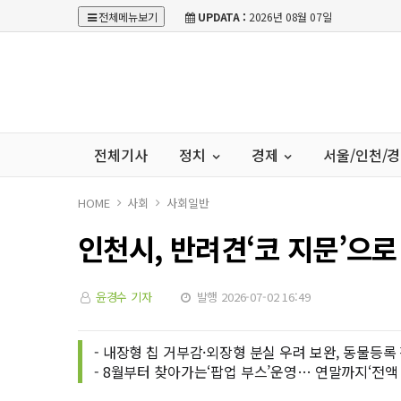
전체메뉴보기
UPDATA :
2026년 08월 07일
전체기사
정치
경제
서울/인천/
HOME
사회
사회일반
인천시, 반려견‘코 지문’으
윤경수 기자
발행 2026-07-02 16:49
- 내장형 칩 거부감·외장형 분실 우려 보완, 동물등록
- 8월부터 찾아가는‘팝업 부스’운영… 연말까지‘전액 