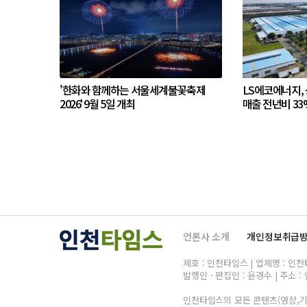
'한화와 함께하는 서울세계불꽃축제
LS에코에너지,
2026' 9월 5일 개최
매출 전년비 33
언론사 소개
개인정보취급
제호 : 인천타임스 | 업체명 : 인천타임
발행인ㆍ편집인 : 윤경수 | 주소 : 
인천타임스의 모든 콘텐츠(영상,기사