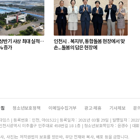
 상반기 사상 최대 실적…
인천시 ․ 복지부, 통합돌봄 현장에서 맞
% 증가
손...돌봄의 답은 현장에
방침
청소년보호정책
이메일수집거부
광고·제휴
기사제보
문
스 | 등록번호 : 인천, 아01522 | 등록일자 : 2021년 03월 29일 | 발행일자 : 2021
인천시광역시 미추홀구 인주대로 458번길 18 1층 | 청소년보호책임자 : 윤경수 | 대표전화 
, 사진)는 저작권법의 보호를 받은바, 무단 전재와 복사, 배포 등을 금합니다.