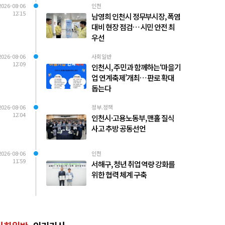
2026-08-06
인천
12:15
남영희 인천시 정무부시장, 폭염
대비 현장 점검… 시민 안전 최
우선
2026-08-06
사회일반
12:09
인천시, 주민과 함께하는‘마을기
업 연계축제’개최… 판로 확대
돕는다
2026-08-06
정부.정책
12:04
인천시·고용노동부, 맨홀 질식
사고 추방 공동선언
2026-08-06
인천
11:59
서해구, 청년 취업 역량 강화를
위한 협력 체계 구축