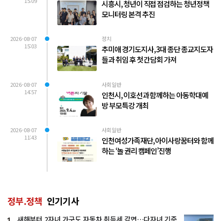
15:09
시흥시, 청년이 직접 점검하는 청년정책
모니터링 본격 추진
2026-08-07
정치
15:03
추미애 경기도지사, 3대 종단 종교지도자
들과 취임 후 첫 간담회 가져
2026-08-07
사회일반
14:57
인천시, 이호선과 함께하는 아동학대예
방 부모특강 개최
2026-08-07
사회일반
11:43
인천여성가족재단, 아이사랑꿈터와 함께
하는 ‘놀 권리 캠페인’진행
정부.정책
인기기사
새해부터 2자녀 가구도 자동차 취득세 감면…다자녀 기준
1