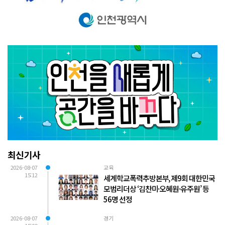
최신기사
2026-08-07
교육
15:12
세계학교폭력추방본부, 제9회 대한민국
모범리더상 ‘김찬미·오혜원·유주원’ 등
56명 선정
2026-08-07
경기