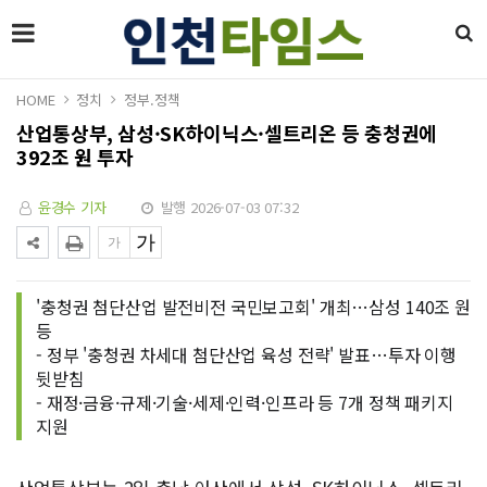
HOME
정치
정부.정책
산업통상부, 삼성·SK하이닉스·셀트리온 등 충청권에
392조 원 투자
윤경수 기자
발행 2026-07-03 07:32
'충청권 첨단산업 발전비전 국민보고회' 개최…삼성 140조 원
등
- 정부 '충청권 차세대 첨단산업 육성 전략' 발표…투자 이행
뒷받침
- 재정·금융·규제·기술·세제·인력·인프라 등 7개 정책 패키지
지원