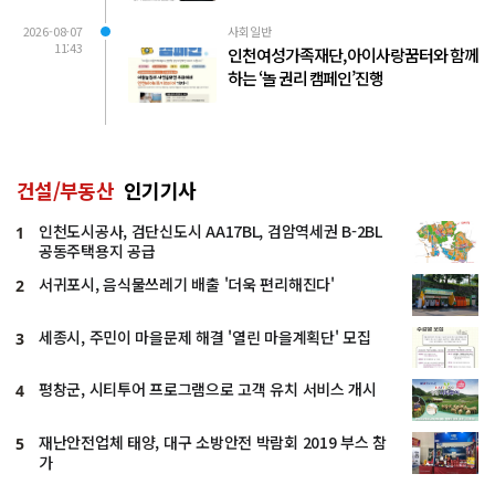
2026-08-07
사회일반
11:43
인천여성가족재단, 아이사랑꿈터와 함께
하는 ‘놀 권리 캠페인’진행
건설/부동산
인기기사
인천도시공사, 검단신도시 AA17BL, 검암역세권 B-2BL
1
공동주택용지 공급
서귀포시, 음식물쓰레기 배출 '더욱 편리해진다'
2
세종시, 주민이 마을문제 해결 '열린 마을계획단' 모집
3
평창군, 시티투어 프로그램으로 고객 유치 서비스 개시
4
재난안전업체 태양, 대구 소방안전 박람회 2019 부스 참
5
가