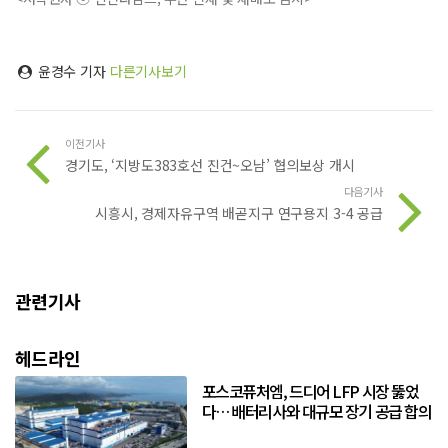
윤경수 기자
다른기사보기
이전기사
경기도, ‘지방도383호선 진건~오남’ 협의보상 개시
다음기사
시흥시, 경제자유구역 배곧지구 연구용지 3-4 공급
관련기사
헤드라인
포스코퓨처엠, 드디어 LFP 시장 뚫었
다… 배터리사와 대규모 장기 공급 합의