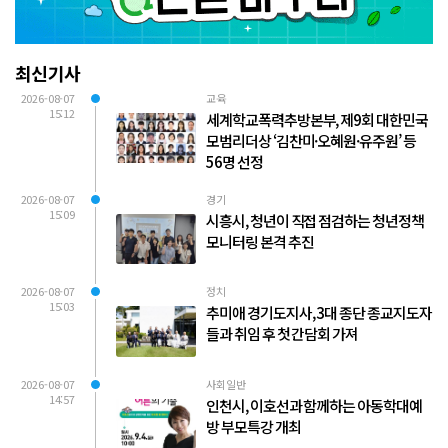
최신기사
2026-08-07
교육
15:12
세계학교폭력추방본부, 제9회 대한민국
모범리더상 ‘김찬미·오혜원·유주원’ 등
56명 선정
2026-08-07
경기
15:09
시흥시, 청년이 직접 점검하는 청년정책
모니터링 본격 추진
2026-08-07
정치
15:03
추미애 경기도지사, 3대 종단 종교지도자
들과 취임 후 첫 간담회 가져
2026-08-07
사회일반
14:57
인천시, 이호선과 함께하는 아동학대예
방 부모특강 개최