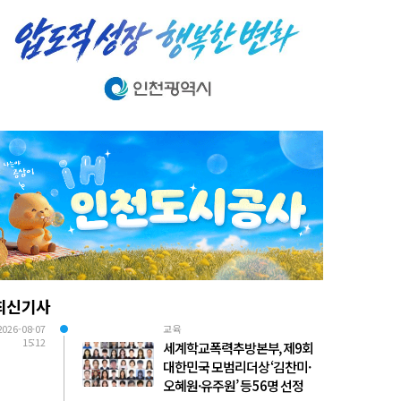
최신기사
2026-08-07
교육
15:12
세계학교폭력추방본부, 제9회
대한민국 모범리더상 ‘김찬미·
오혜원·유주원’ 등 56명 선정