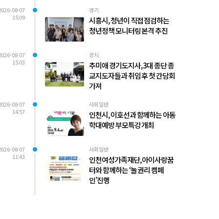
2026-08-07
경기
15:09
시흥시, 청년이 직접 점검하는
청년정책 모니터링 본격 추진
2026-08-07
정치
15:03
추미애 경기도지사, 3대 종단 종
교지도자들과 취임 후 첫 간담회
가져
2026-08-07
사회일반
14:57
인천시, 이호선과 함께하는 아동
학대예방 부모특강 개최
2026-08-07
사회일반
11:43
인천여성가족재단, 아이사랑꿈
터와 함께하는 ‘놀 권리 캠페
인’진행