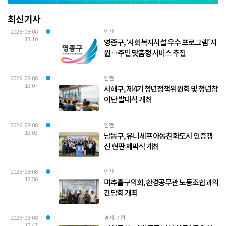
최신기사
2026-08-08
인천
13:10
영종구, ‘사회복지시설 우수 프로그램’ 지
원‥주민 맞춤형 서비스 추진
2026-08-08
인천
13:07
서해구, 제4기 청년정책위원회 및 청년참
여단 발대식 개최
2026-08-08
인천
13:03
남동구, 유니세프 아동친화도시 인증갱
신 현판 제막식 개최
2026-08-08
인천
12:56
미추홀구의회, 환경공무관 노동조합과의
간담회 개최
2026-08-08
경제.기업
12:47