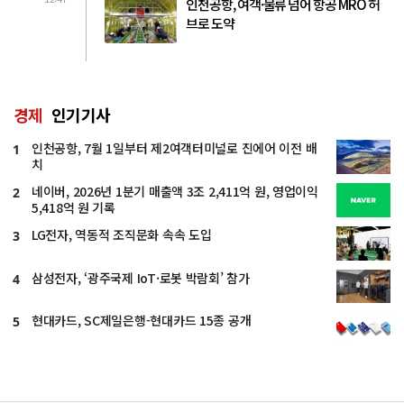
인천공항, 여객·물류 넘어 항공 MRO 허
브로 도약
경제
인기기사
인천공항, 7월 1일부터 제2여객터미널로 진에어 이전 배
1
치
네이버, 2026년 1분기 매출액 3조 2,411억 원, 영업이익
2
5,418억 원 기록
LG전자, 역동적 조직문화 속속 도입
3
삼성전자, ‘광주국제 IoT·로봇 박람회’ 참가
4
현대카드, SC제일은행-현대카드 15종 공개
5