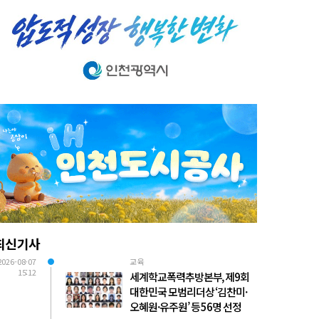
최신기사
2026-08-07
교육
15:12
세계학교폭력추방본부, 제9회
대한민국 모범리더상 ‘김찬미·
오혜원·유주원’ 등 56명 선정