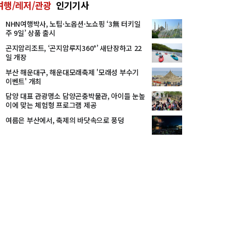
여행/레저/관광
인기기사
NHN여행박사, 노팁·노옵션·노쇼핑 ‘3無 터키일
주 9일’ 상품 출시
곤지암리조트, ‘곤지암루지360°’ 새단장하고 22
일 개장
부산 해운대구, 해운대모래축제 '모래성 부수기
이벤트' 개최
담양 대표 관광명소 담양곤충박물관, 아이들 눈높
이에 맞는 체험형 프로그램 제공
여름은 부산에서, 축제의 바닷속으로 풍덩