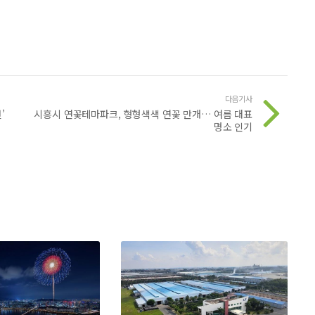
다음기사
’
시흥시 연꽃테마파크, 형형색색 연꽃 만개… 여름 대표
명소 인기