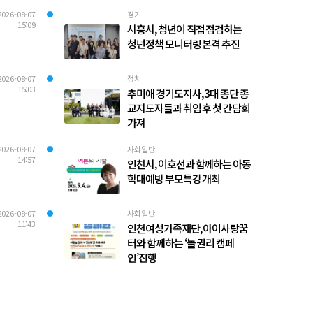
2026-08-07
경기
15:09
시흥시, 청년이 직접 점검하는
청년정책 모니터링 본격 추진
2026-08-07
정치
15:03
추미애 경기도지사, 3대 종단 종
교지도자들과 취임 후 첫 간담회
가져
2026-08-07
사회일반
14:57
인천시, 이호선과 함께하는 아동
학대예방 부모특강 개최
2026-08-07
사회일반
11:43
인천여성가족재단, 아이사랑꿈
터와 함께하는 ‘놀 권리 캠페
인’진행