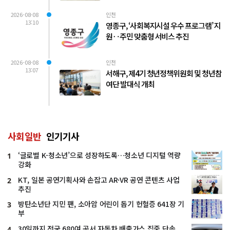
2026-08-08
인천
13:10
영종구, ‘사회복지시설 우수 프로그램’ 지
원‥주민 맞춤형 서비스 추진
2026-08-08
인천
13:07
서해구, 제4기 청년정책위원회 및 청년참
여단 발대식 개최
사회일반
인기기사
‘글로벌 K-청소년’으로 성장하도록…청소년 디지털 역량
1
강화
KT, 일본 공연기획사와 손잡고 AR·VR 공연 콘텐츠 사업
2
추진
방탄소년단 지민 팬, 소아암 어린이 돕기 헌혈증 641장 기
3
부
30일까지 전국 680여 곳서 자동차 배출가스 집중 단속
4