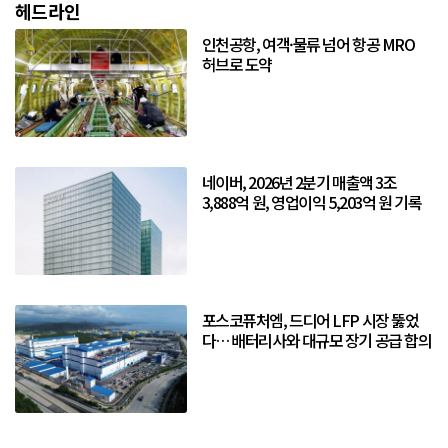
헤드라인
인천공항, 여객·물류 넘어 항공 MRO
허브로 도약
네이버, 2026년 2분기 매출액 3조
3,888억 원, 영업이익 5,203억 원 기록
포스코퓨처엠, 드디어 LFP 시장 뚫었
다… 배터리사와 대규모 장기 공급 합의