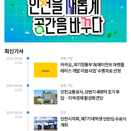
최신기사
2026-08-08
경제.기업
13:26
카카오, 과기정통부 ‘AI 에이전트 마켓플
레이스 개발 지원 사업’ 수행자로 선정
2026-08-08
경제.기업
13:23
인천교통공사, 상반기 408억 조기 투
입…지역경제 활성화 견인
2026-08-08
인천
13:18
인천시의회, 제7기 대학생 인턴십 수료식
개최