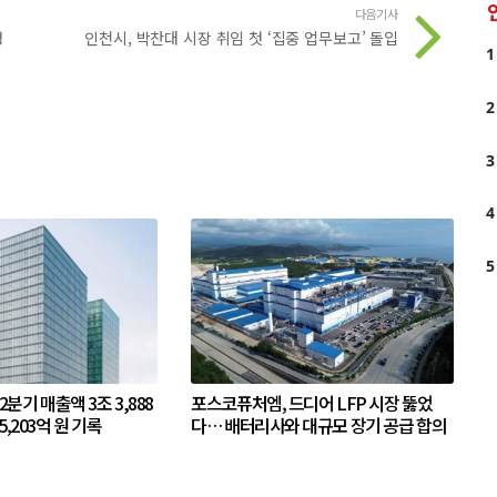
다음기사
생
인천시, 박찬대 시장 취임 첫 ‘집중 업무보고’ 돌입
1
2
3
4
5
 2분기 매출액 3조 3,888
포스코퓨처엠, 드디어 LFP 시장 뚫었
5,203억 원 기록
다… 배터리사와 대규모 장기 공급 합의