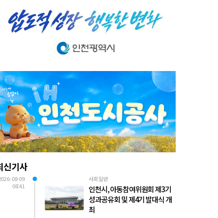
최신기사
2026-08-09
사회일반
08:41
인천시, 아동참여위원회 제3기
성과공유회 및 제4기 발대식 개
최