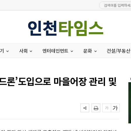
경기
사회
엔터테인먼트
문화
건설/부동산
 드론’도입으로 마을어장 관리 및