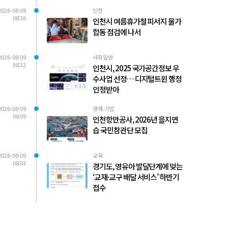
2026-08-09
인천
08:36
인천시 여름휴가철 피서지 물가
합동 점검에 나서
2026-08-09
사회일반
08:32
인천시, 2025 국가공간정보 우
수사업 선정… 디지털트윈 행정
인정받아
2026-08-09
경제.기업
08:09
인천항만공사, 2026년 을지연
습 국민참관단 모집
2026-08-09
교육
08:03
경기도, 영유아 발달단계에 맞는
‘교재·교구 배달 서비스’ 하반기
접수