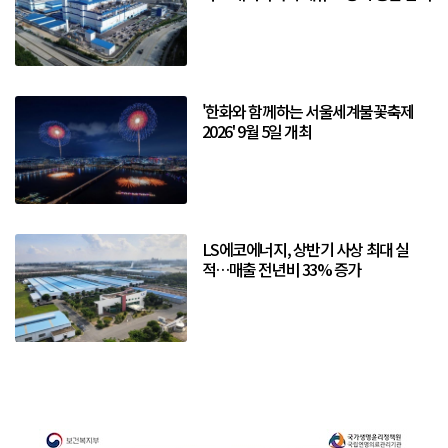
'한화와 함께하는 서울세계불꽃축제
2026' 9월 5일 개최
LS에코에너지, 상반기 사상 최대 실
적…매출 전년비 33% 증가