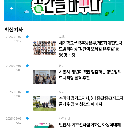
최신기사
2026-08-07
교육
15:12
세계학교폭력추방본부, 제9회 대한민국
모범리더상 ‘김찬미·오혜원·유주원’ 등
56명 선정
2026-08-07
경기
15:09
시흥시, 청년이 직접 점검하는 청년정책
모니터링 본격 추진
2026-08-07
정치
15:03
추미애 경기도지사, 3대 종단 종교지도자
들과 취임 후 첫 간담회 가져
2026-08-07
사회일반
14:57
인천시, 이호선과 함께하는 아동학대예