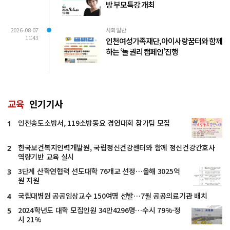
방 부모특강 개최
2026-08-07
사회일반
11:43
인천여성가족재단, 아이사랑꿈터와 함께
하는 ‘놀 권리 캠페인’진행
교육
인기기사
인천송도소방서, 119소방동요 경연대회 참가팀 모집
1
한국보건복지인력개발원, 국립정신건강센터와 함께 정신건강간호사
2
역량기반 교육 실시
3단계 산학연협력 선도대학 76개교 선정…올해 3025억
3
원 지원
국립대병원 공공임상교수 150여명 선발…7월 공공의료기관 배치
4
2024학년도 대학 모집인원 34만4296명…수시 79%·정
5
시 21%