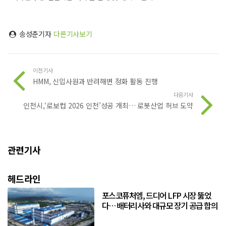
송성춘기자
다른기사보기
이전기사
HMM, 신입사원과 반려해변 정화 활동 진행
다음기사
인천시,‘로보컵 2026 인천’성공 개최… 로봇산업 허브 도약
관련기사
헤드라인
포스코퓨처엠, 드디어 LFP 시장 뚫었
다… 배터리사와 대규모 장기 공급 합의