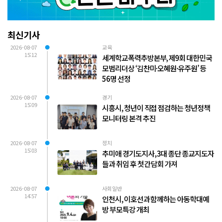
최신기사
2026-08-07
교육
15:12
세계학교폭력추방본부, 제9회 대한민국
모범리더상 ‘김찬미·오혜원·유주원’ 등
56명 선정
2026-08-07
경기
15:09
시흥시, 청년이 직접 점검하는 청년정책
모니터링 본격 추진
2026-08-07
정치
15:03
추미애 경기도지사, 3대 종단 종교지도자
들과 취임 후 첫 간담회 가져
2026-08-07
사회일반
14:57
인천시, 이호선과 함께하는 아동학대예
방 부모특강 개최