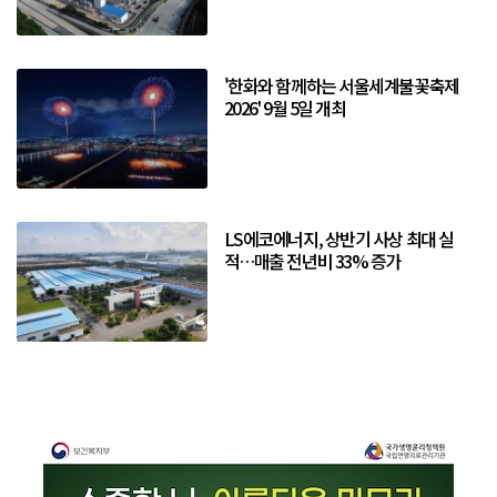
'한화와 함께하는 서울세계불꽃축제
2026' 9월 5일 개최
LS에코에너지, 상반기 사상 최대 실
적…매출 전년비 33% 증가