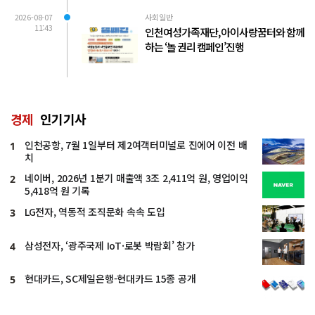
2026-08-07
사회일반
11:43
인천여성가족재단, 아이사랑꿈터와 함께
하는 ‘놀 권리 캠페인’진행
경제
인기기사
인천공항, 7월 1일부터 제2여객터미널로 진에어 이전 배
1
치
네이버, 2026년 1분기 매출액 3조 2,411억 원, 영업이익
2
5,418억 원 기록
LG전자, 역동적 조직문화 속속 도입
3
삼성전자, ‘광주국제 IoT·로봇 박람회’ 참가
4
현대카드, SC제일은행-현대카드 15종 공개
5