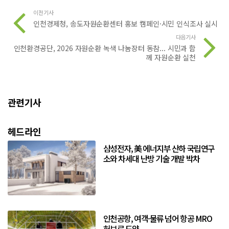
이전기사
인천경제청, 송도자원순환센터 홍보 캠페인·시민 인식조사 실시
다음기사
인천환경공단, 2026 자원순환 녹색 나눔장터 동참... 시민과 함
께 자원순환 실천
관련기사
헤드라인
삼성전자, 美 에너지부 산하 국립연구
소와 차세대 난방 기술 개발 박차
인천공항, 여객·물류 넘어 항공 MRO
허브로 도약