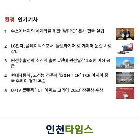
환경
인기기사
수소에너지의 세계화를 위한 ‘WPPEI’ 본사 한국 설립
1
LG전자, 플레이엑스포서 ‘울트라기어’로 게이머 눈길 사로
2
잡다
원전수출전략 추진위 출범...연내 원전일감 1조원 이상 공
3
급
현대자동차, 고성능 경주차 ‘i30 N TCR’ TCR 아시아 중
4
국 주하이 경기 우승
U+tv 플랫폼 ‘ICT 어워드 코리아 2023’ 장관상 수상
5