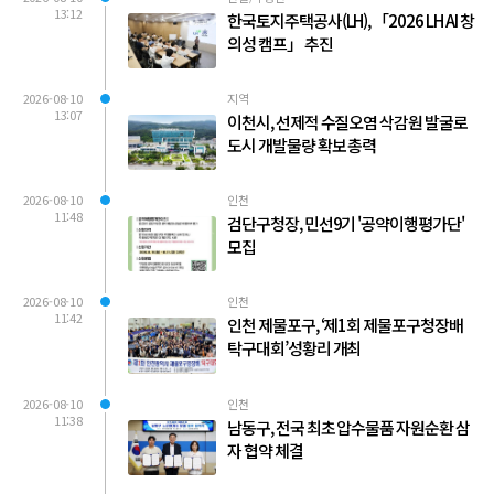
13:12
한국토지주택공사(LH), 「2026 LH AI 창
의성 캠프」 추진
2026-08-10
지역
13:07
이천시, 선제적 수질오염 삭감원 발굴로
도시 개발물량 확보 총력
2026-08-10
인천
11:48
검단구청장, 민선9기 '공약이행평가단'
모집
2026-08-10
인천
11:42
인천 제물포구, ‘제1회 제물포구청장배
탁구대회’성황리 개최
2026-08-10
인천
11:38
남동구, 전국 최초 압수물품 자원순환 삼
자 협약 체결