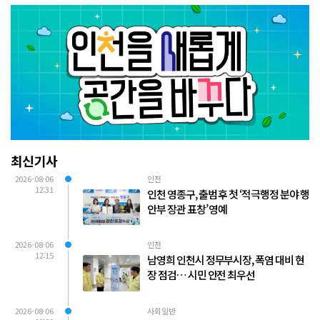
최신기사
2026-08-06
인천
12:31
인천 영종구, 출범 후 첫 ‘적극행정 분야 행
안부 장관 표창’ 영예
2026-08-06
인천
12:15
남영희 인천시 정무부시장, 폭염 대비 현
장 점검… 시민 안전 최우선
2026-08-06
사회일반