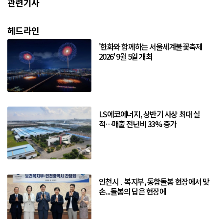
관련기사
헤드라인
'한화와 함께하는 서울세계불꽃축제
2026' 9월 5일 개최
LS에코에너지, 상반기 사상 최대 실
적…매출 전년비 33% 증가
인천시 ․ 복지부, 통합돌봄 현장에서 맞
손...돌봄의 답은 현장에