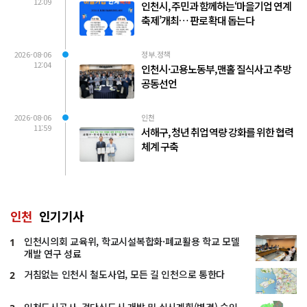
12:09
인천시, 주민과 함께하는‘마을기업 연계
축제’개최… 판로 확대 돕는다
2026-08-06
정부.정책
12:04
인천시·고용노동부, 맨홀 질식사고 추방
공동선언
2026-08-06
인천
11:59
서해구, 청년 취업 역량 강화를 위한 협력
체계 구축
인천
인기기사
인천시의회 교육위, 학교시설복합화·폐교활용 학교 모델
1
개발 연구 성료
거침없는 인천시 철도사업, 모든 길 인천으로 통한다
2
인천도시공사, 검단신도시 개발 및 실시계획(변경) 승인