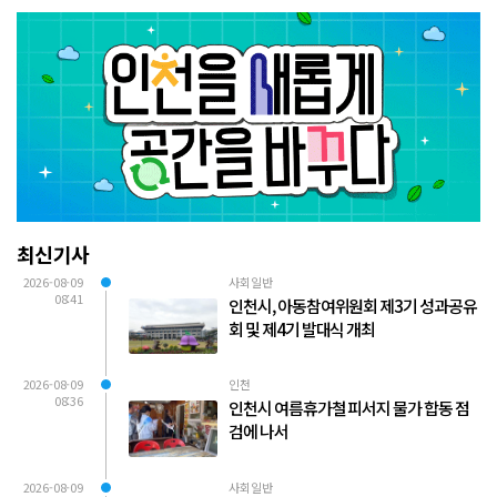
최신기사
2026-08-09
사회일반
08:41
인천시, 아동참여위원회 제3기 성과공유
회 및 제4기 발대식 개최
2026-08-09
인천
08:36
인천시 여름휴가철 피서지 물가 합동 점
검에 나서
2026-08-09
사회일반