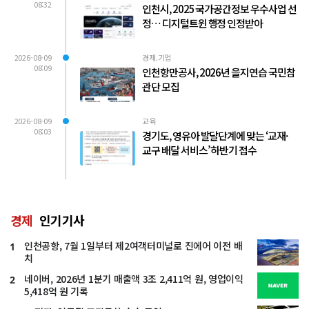
08:32
인천시, 2025 국가공간정보 우수사업 선
정… 디지털트윈 행정 인정받아
2026-08-09
경제.기업
08:09
인천항만공사, 2026년 을지연습 국민참
관단 모집
2026-08-09
교육
08:03
경기도, 영유아 발달단계에 맞는 ‘교재·
교구 배달 서비스’ 하반기 접수
경제
인기기사
인천공항, 7월 1일부터 제2여객터미널로 진에어 이전 배
1
치
네이버, 2026년 1분기 매출액 3조 2,411억 원, 영업이익
2
5,418억 원 기록