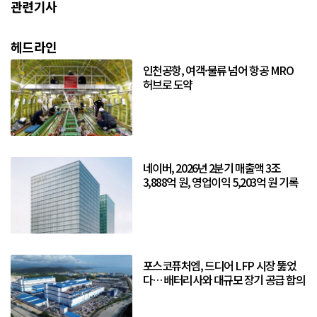
관련기사
헤드라인
인천공항, 여객·물류 넘어 항공 MRO
허브로 도약
네이버, 2026년 2분기 매출액 3조
3,888억 원, 영업이익 5,203억 원 기록
포스코퓨처엠, 드디어 LFP 시장 뚫었
다… 배터리사와 대규모 장기 공급 합의