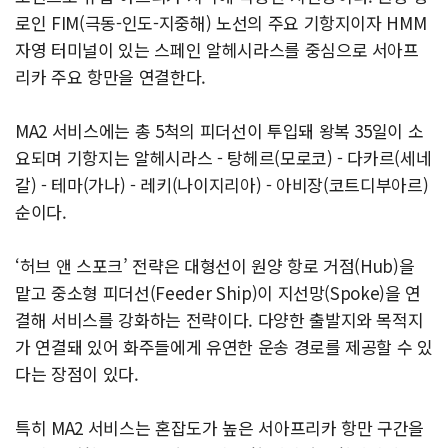
로인 FIM(극동-인도-지중해) 노선의 주요 기항지이자 HMM
자영 터미널이 있는 스페인 알헤시라스를 중심으로 서아프
리카 주요 항만을 연결한다.
MA2 서비스에는 총 5척의 피더선이 투입돼 왕복 35일이 소
요되며 기항지는 알헤시라스 - 탕헤르(모로코) - 다카르(세네
갈) - 테마(가나) - 레키(나이지리아) - 아비장(코트디부아르)
순이다.
‘허브 앤 스포크’ 전략은 대형선이 원양 항로 거점(Hub)을
맡고 중소형 피더선(Feeder Ship)이 지선망(Spoke)을 연
결해 서비스를 강화하는 전략이다. 다양한 출발지와 목적지
가 연결돼 있어 화주들에게 유연한 운송 경로를 제공할 수 있
다는 장점이 있다.
특히 MA2 서비스는 혼잡도가 높은 서아프리카 항만 구간을