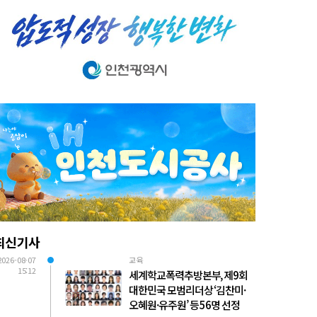
최신기사
2026-08-07
교육
15:12
세계학교폭력추방본부, 제9회
대한민국 모범리더상 ‘김찬미·
오혜원·유주원’ 등 56명 선정