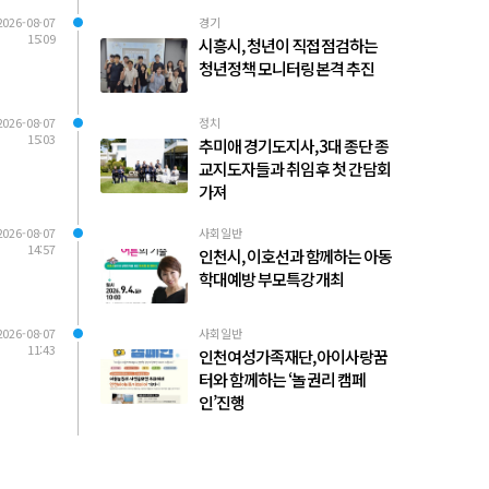
2026-08-07
경기
15:09
시흥시, 청년이 직접 점검하는
청년정책 모니터링 본격 추진
2026-08-07
정치
15:03
추미애 경기도지사, 3대 종단 종
교지도자들과 취임 후 첫 간담회
가져
2026-08-07
사회일반
14:57
인천시, 이호선과 함께하는 아동
학대예방 부모특강 개최
2026-08-07
사회일반
11:43
인천여성가족재단, 아이사랑꿈
터와 함께하는 ‘놀 권리 캠페
인’진행