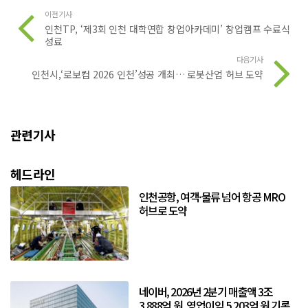
이전기사
인천TP, ‘제3회 인천 대학연합 창업아카데미’ 창업캠프 수료식
성료
다음기사
인천시,‘로보컵 2026 인천’성공 개최… 로봇산업 허브 도약
관련기사
헤드라인
인천공항, 여객·물류 넘어 항공 MRO
허브로 도약
네이버, 2026년 2분기 매출액 3조
3,888억 원, 영업이익 5,203억 원 기록