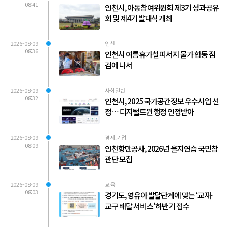
08:41
인천시, 아동참여위원회 제3기 성과공유
회 및 제4기 발대식 개최
2026-08-09
인천
08:36
인천시 여름휴가철 피서지 물가 합동 점
검에 나서
2026-08-09
사회일반
08:32
인천시, 2025 국가공간정보 우수사업 선
정… 디지털트윈 행정 인정받아
2026-08-09
경제.기업
08:09
인천항만공사, 2026년 을지연습 국민참
관단 모집
2026-08-09
교육
08:03
경기도, 영유아 발달단계에 맞는 ‘교재·
교구 배달 서비스’ 하반기 접수