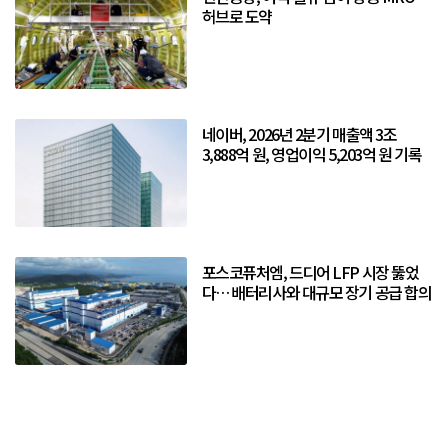
허브로 도약
네이버, 2026년 2분기 매출액 3조
3,888억 원, 영업이익 5,203억 원 기록
포스코퓨처엠, 드디어 LFP 시장 뚫었
다… 배터리사와 대규모 장기 공급 합의