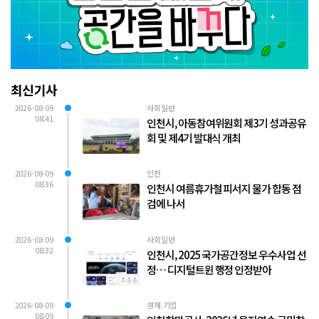
최신기사
2026-08-09
사회일반
08:41
인천시, 아동참여위원회 제3기 성과공유
회 및 제4기 발대식 개최
2026-08-09
인천
08:36
인천시 여름휴가철 피서지 물가 합동 점
검에 나서
2026-08-09
사회일반
08:32
인천시, 2025 국가공간정보 우수사업 선
정… 디지털트윈 행정 인정받아
2026-08-09
경제.기업
08:09