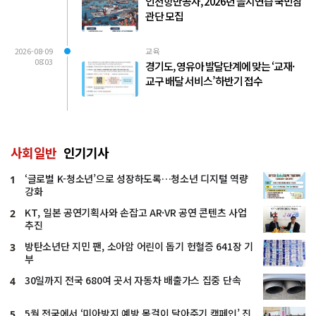
인천항만공사, 2026년 을지연습 국민참
관단 모집
2026-08-09
교육
08:03
경기도, 영유아 발달단계에 맞는 ‘교재·
교구 배달 서비스’ 하반기 접수
사회일반
인기기사
‘글로벌 K-청소년’으로 성장하도록…청소년 디지털 역량
1
강화
KT, 일본 공연기획사와 손잡고 AR·VR 공연 콘텐츠 사업
2
추진
방탄소년단 지민 팬, 소아암 어린이 돕기 헌혈증 641장 기
3
부
30일까지 전국 680여 곳서 자동차 배출가스 집중 단속
4
5월 전국에서 ‘미아방지 예방 목걸이 달아주기 캠페인’ 진
5