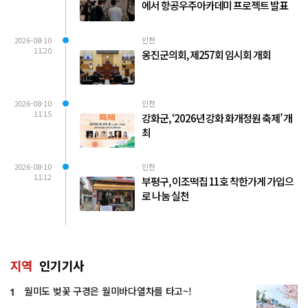
에서 항공우주아카데미 프로젝트 발표
2026-08-10
인천
11:20
옹진군의회, 제257회 임시회 개회
2026-08-10
인천
11:15
강화군, ‘2026년 강화 화개정원 축제’ 개
최
2026-08-10
인천
11:12
부평구, 이조떡집 11호 착한가게 가입으
로 나눔 실천
지역
인기기사
월미도 벚꽃 구경은 월미바다열차를 타고~!
1