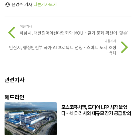
윤경수 기자
다른기사보기
이전기사
하남시, 대한걸어야산다협회와 MOU…걷기 문화 확산에 '맞손'
다음기사
안산시, 행정안전부 국가 AI 프로젝트 선정…스마트 도시 조성
박차
관련기사
헤드라인
포스코퓨처엠, 드디어 LFP 시장 뚫었
다… 배터리사와 대규모 장기 공급 합의