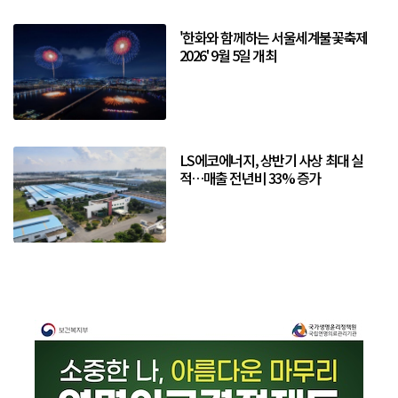
'한화와 함께하는 서울세계불꽃축제
2026' 9월 5일 개최
LS에코에너지, 상반기 사상 최대 실
적…매출 전년비 33% 증가