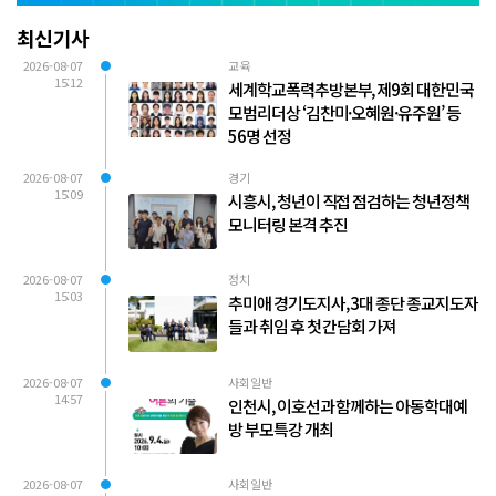
최신기사
2026-08-07
교육
15:12
세계학교폭력추방본부, 제9회 대한민국
모범리더상 ‘김찬미·오혜원·유주원’ 등
56명 선정
2026-08-07
경기
15:09
시흥시, 청년이 직접 점검하는 청년정책
모니터링 본격 추진
2026-08-07
정치
15:03
추미애 경기도지사, 3대 종단 종교지도자
들과 취임 후 첫 간담회 가져
2026-08-07
사회일반
14:57
인천시, 이호선과 함께하는 아동학대예
방 부모특강 개최
2026-08-07
사회일반