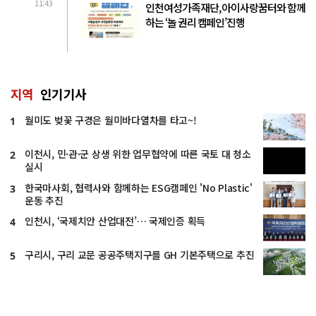
11:43
인천여성가족재단, 아이사랑꿈터와 함께
하는 ‘놀 권리 캠페인’진행
지역
인기기사
월미도 벚꽃 구경은 월미바다열차를 타고~!
1
이천시, 민·관·군 상생 위한 업무협약에 따른 국토 대 청소
2
실시
한국마사회, 협력사와 함께하는 ESG캠페인 'No Plastic'
3
운동 추진
인천시, ‘국제치안 산업대전’… 국제인증 획득
4
구리시, 구리 교문 공공주택지구를 GH 기본주택으로 추진
5