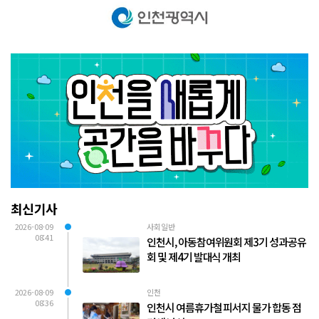
최신기사
2026-08-09
사회일반
08:41
인천시, 아동참여위원회 제3기 성과공유
회 및 제4기 발대식 개최
2026-08-09
인천
08:36
인천시 여름휴가철 피서지 물가 합동 점