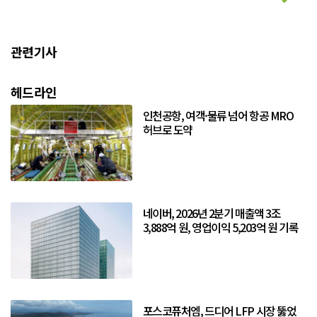
관련기사
헤드라인
인천공항, 여객·물류 넘어 항공 MRO
허브로 도약
네이버, 2026년 2분기 매출액 3조
3,888억 원, 영업이익 5,203억 원 기록
포스코퓨처엠, 드디어 LFP 시장 뚫었