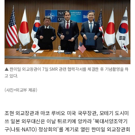
▲ 한미일 외교장관이 7일 SMR 관련 협력각서를 체결한 후 기념촬영을 하
고 있다.
(사진=외교부 제공)
조현 외교장관과 마코 루비오 미국 국무장관, 모테기 도시미
쓰 일본 외무대신은 이날 튀르키예 앙카라 '북대서양조약기
구(나토·NATO) 정상회의'를 계기로 열린 한미일 외교장관회