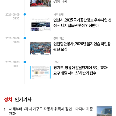
검에 나서
2026-08-09
사회일반
08:32
인천시, 2025 국가공간정보 우수사업 선
정… 디지털트윈 행정 인정받아
2026-08-09
경제.기업
08:09
인천항만공사, 2026년 을지연습 국민참
관단 모집
2026-08-09
교육
08:03
경기도, 영유아 발달단계에 맞는 ‘교재·
교구 배달 서비스’ 하반기 접수
정치
인기기사
새해부터 2자녀 가구도 자동차 취득세 감면…다자녀 기준
1
완화