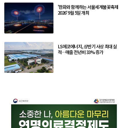
'한화와 함께하는 서울세계불꽃축제
2026' 9월 5일 개최
LS에코에너지, 상반기 사상 최대 실
적…매출 전년비 33% 증가