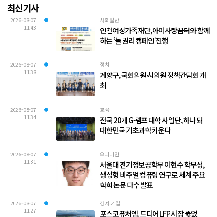
최신기사
2026-08-07
사회일반
11:43
인천여성가족재단, 아이사랑꿈터와 함께
하는 ‘놀 권리 캠페인’진행
2026-08-07
정치
11:38
계양구, 국회의원·시의원 정책간담회 개
최
2026-08-07
교육
11:34
전국 20개 G-램프 대학 사업단, 하나 돼
대한민국 기초과학 키운다
2026-08-07
오피니언
11:31
서울대 전기정보공학부 이현수 학부생,
생성형 비주얼 컴퓨팅 연구로 세계 주요
학회 논문 다수 발표
2026-08-07
경제.기업
11:27
포스코퓨처엠, 드디어 LFP 시장 뚫었