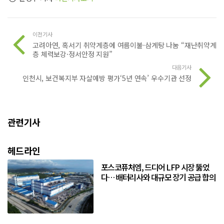
이전기사
고려아연, 혹서기 취약계층에 여름이불·삼계탕 나눔 “재난취약계
층 체력보강·정서안정 지원”
다음기사
인천시, 보건복지부 자살예방 평가‘5년 연속’ 우수기관 선정
관련기사
헤드라인
포스코퓨처엠, 드디어 LFP 시장 뚫었
다… 배터리사와 대규모 장기 공급 합의