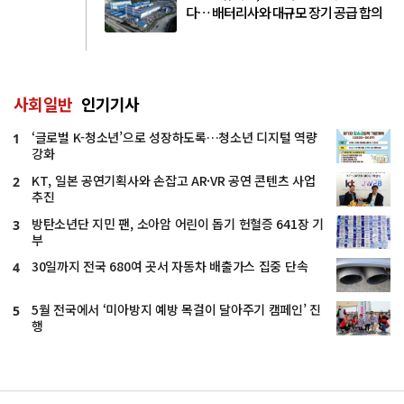
다… 배터리사와 대규모 장기 공급 합의
사회일반
인기기사
‘글로벌 K-청소년’으로 성장하도록…청소년 디지털 역량
1
강화
KT, 일본 공연기획사와 손잡고 AR·VR 공연 콘텐츠 사업
2
추진
방탄소년단 지민 팬, 소아암 어린이 돕기 헌혈증 641장 기
3
부
30일까지 전국 680여 곳서 자동차 배출가스 집중 단속
4
5월 전국에서 ‘미아방지 예방 목걸이 달아주기 캠페인’ 진
5
행