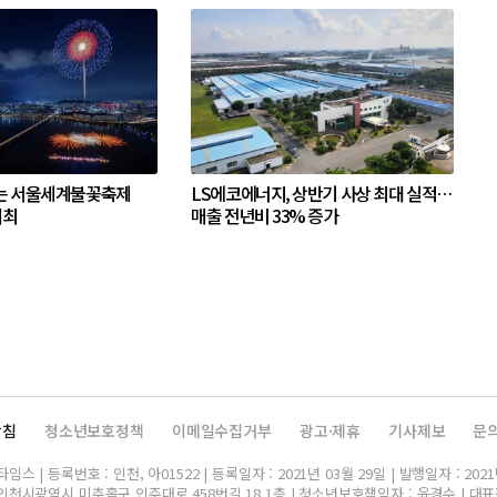
는 서울세계불꽃축제
LS에코에너지, 상반기 사상 최대 실적…
개최
매출 전년비 33% 증가
방침
청소년보호정책
이메일수집거부
광고·제휴
기사제보
문
스 | 등록번호 : 인천, 아01522 | 등록일자 : 2021년 03월 29일 | 발행일자 : 2021
인천시광역시 미추홀구 인주대로 458번길 18 1층 | 청소년보호책임자 : 윤경수 | 대표전화 