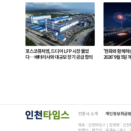
포스코퓨처엠, 드디어 LFP 시장 뚫었
'한화와 함께하
다… 배터리사와 대규모 장기 공급 합의
2026' 9월 5일 
언론사 소개
개인정보취급
제호 : 인천타임스 | 업체명 : 인천타임
발행인ㆍ편집인 : 윤경수 | 주소 : 