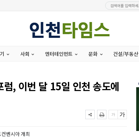
경기
사회
엔터테인먼트
문화
건설/부동산
럼, 이번 달 15일 인천 송도에
송도컨벤시아 개최