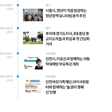
2026-08-07
경기
15:09
시흥시, 청년이 직접 점검하는
청년정책 모니터링 본격 추진
2026-08-07
정치
15:03
추미애 경기도지사, 3대 종단 종
교지도자들과 취임 후 첫 간담회
가져
2026-08-07
사회일반
14:57
인천시, 이호선과 함께하는 아동
학대예방 부모특강 개최
2026-08-07
사회일반
11:43
인천여성가족재단, 아이사랑꿈
터와 함께하는 ‘놀 권리 캠페
인’진행