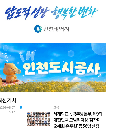
최신기사
2026-08-07
교육
15:12
세계학교폭력추방본부, 제9회
대한민국 모범리더상 ‘김찬미·
오혜원·유주원’ 등 56명 선정