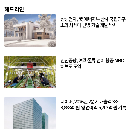
헤드라인
삼성전자, 美 에너지부 산하 국립연구
소와 차세대 난방 기술 개발 박차
인천공항, 여객·물류 넘어 항공 MRO
허브로 도약
네이버, 2026년 2분기 매출액 3조
3,888억 원, 영업이익 5,203억 원 기록