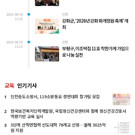
2026-08-10
인천
11:15
강화군, ‘2026년 강화 화개정원 축제’ 개
최
2026-08-10
인천
11:12
부평구, 이조떡집 11호 착한가게 가입으
로 나눔 실천
교육
인기기사
인천송도소방서, 119소방동요 경연대회 참가팀 모집
1
한국보건복지인력개발원, 국립정신건강센터와 함께 정신건강간호사
2
역량기반 교육 실시
3단계 산학연협력 선도대학 76개교 선정…올해 3025억
3
원 지원