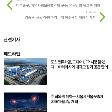
미추홀구, 지역사회보장협의체 구·동 역량강화 워크숍 개최
다음기사
영종구, 을왕리·왕산·하나개 해수욕장 개장식 개최
관련기사
헤드라인
포스코퓨처엠, 드디어 LFP 시장 뚫었
다… 배터리사와 대규모 장기 공급 합의
'한화와 함께하는 서울세계불꽃축제
2026' 9월 5일 개최