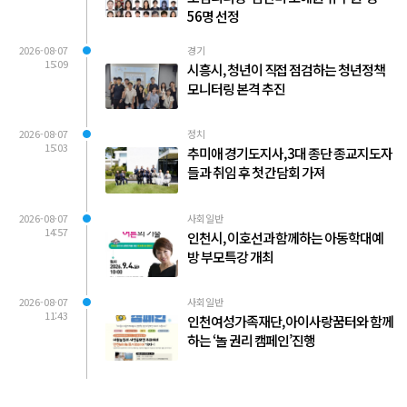
56명 선정
2026-08-07
경기
15:09
시흥시, 청년이 직접 점검하는 청년정책
모니터링 본격 추진
2026-08-07
정치
15:03
추미애 경기도지사, 3대 종단 종교지도자
들과 취임 후 첫 간담회 가져
2026-08-07
사회일반
14:57
인천시, 이호선과 함께하는 아동학대예
방 부모특강 개최
2026-08-07
사회일반
11:43
인천여성가족재단, 아이사랑꿈터와 함께
하는 ‘놀 권리 캠페인’진행