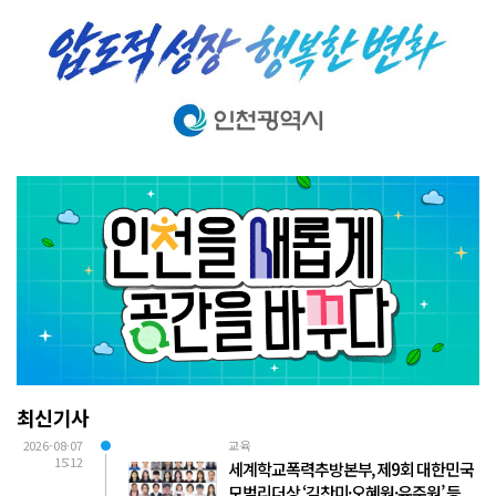
최신기사
2026-08-07
교육
15:12
세계학교폭력추방본부, 제9회 대한민국
모범리더상 ‘김찬미·오혜원·유주원’ 등