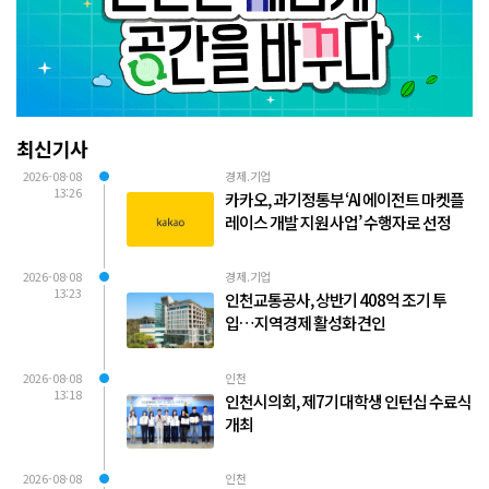
최신기사
2026-08-08
경제.기업
13:26
카카오, 과기정통부 ‘AI 에이전트 마켓플
레이스 개발 지원 사업’ 수행자로 선정
2026-08-08
경제.기업
13:23
인천교통공사, 상반기 408억 조기 투
입…지역경제 활성화 견인
2026-08-08
인천
13:18
인천시의회, 제7기 대학생 인턴십 수료식
개최
2026-08-08
인천