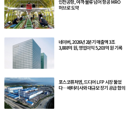
인천공항, 여객·물류 넘어 항공 MRO
허브로 도약
네이버, 2026년 2분기 매출액 3조
3,888억 원, 영업이익 5,203억 원 기록
포스코퓨처엠, 드디어 LFP 시장 뚫었
다… 배터리사와 대규모 장기 공급 합의