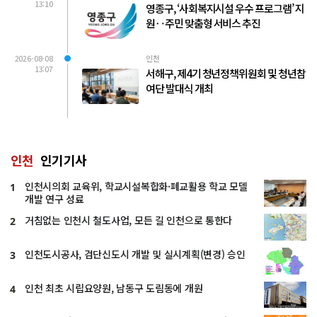
13:10
영종구, ‘사회복지시설 우수 프로그램’ 지
원‥주민 맞춤형 서비스 추진
2026-08-08
인천
13:07
서해구, 제4기 청년정책위원회 및 청년참
여단 발대식 개최
인천
인기기사
인천시의회 교육위, 학교시설복합화·폐교활용 학교 모델
1
개발 연구 성료
거침없는 인천시 철도사업, 모든 길 인천으로 통한다
2
인천도시공사, 검단신도시 개발 및 실시계획(변경) 승인
3
인천 최초 시립요양원, 남동구 도림동에 개원
4