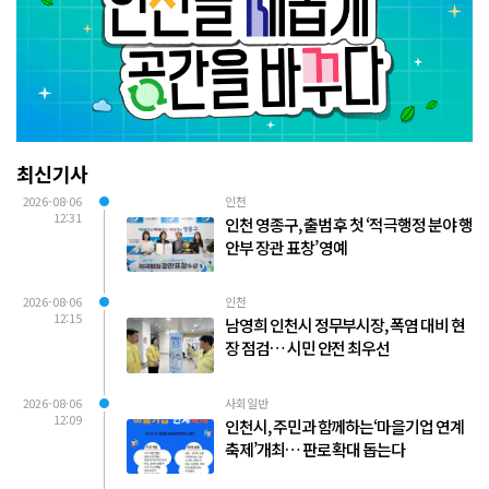
최신기사
2026-08-06
인천
12:31
인천 영종구, 출범 후 첫 ‘적극행정 분야 행
안부 장관 표창’ 영예
2026-08-06
인천
12:15
남영희 인천시 정무부시장, 폭염 대비 현
장 점검… 시민 안전 최우선
2026-08-06
사회일반
12:09
인천시, 주민과 함께하는‘마을기업 연계
축제’개최… 판로 확대 돕는다