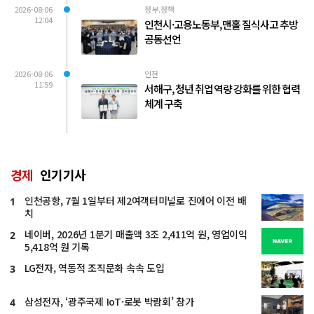
2026-08-06
정부.정책
12:04
인천시·고용노동부, 맨홀 질식사고 추방
공동선언
2026-08-06
인천
11:59
서해구, 청년 취업 역량 강화를 위한 협력
체계 구축
경제
인기기사
인천공항, 7월 1일부터 제2여객터미널로 진에어 이전 배
1
치
네이버, 2026년 1분기 매출액 3조 2,411억 원, 영업이익
2
5,418억 원 기록
LG전자, 역동적 조직문화 속속 도입
3
삼성전자, ‘광주국제 IoT·로봇 박람회’ 참가
4