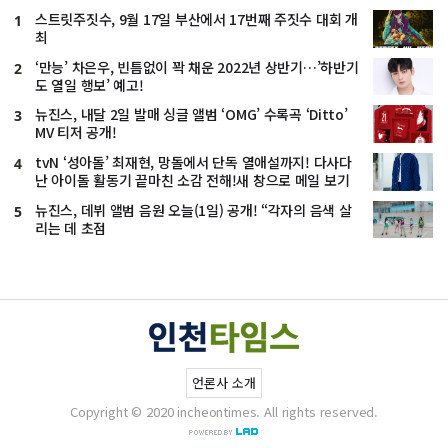
스트릿주짓수, 9월 17일 부산에서 17번째 주짓수 대회 개
1
최
‘만능’ 차은우, 빈틈없이 꽉 채운 2022년 상반기…’하반기
2
도 열일 행보’ 예고!
뉴진스, 내달 2일 발매 싱글 앨범 ‘OMG’ 수록곡 ‘Ditto’
3
MV 티저 공개!
tvN ‘성아돌’ 최재현, 망돌에서 단독 열애설까지! 다사다
4
난 아이돌 활동기 끝마친 소감 전해!새 창으로 메일 보기
뉴진스, 데뷔 앨범 음원 오늘(1일) 공개! “각자의 음색 살
5
리는 데 초점
언론사 소개
Copyright © 2020 incheontimes. All rights reserved.