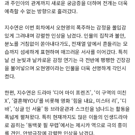
과 주인아의 관계까지 새로운 궁금증을 더하며 전개는 더욱
예측할 수 없는 방향으로 흘러갔다.
지수연은 이번 회차에서 오현영의 폭주하는 감정을 몰입감
있게 그려내며 강렬한 인상을 남겼다. 인물의 집착과 불안,
분노를 거침없이 쏟아내다가도, 전재열 앞에서 흔들리는 모
습까지 섬세하게 표현하며 매끄러운 서사를 이어갔다. 특히
날 선 눈빛과 날카로운 감정 연기는 극 전반에 팽팽한 긴장감
을 불어넣으며 오현영이라는 인물을 더욱 선명하게 각인시
켰다.
한편, 지수연은 드라마 ‘디어 마이 프렌즈’, ‘이 구역의 미친
X’, ‘결혼해YOU’를 비롯해 영화 ‘힘을 내요, 미스터 리’, ‘디
바’, ‘싱글 인 서울’ 등 브라운관과 스크린을 넘나드는 활동을
폭넓게 펼쳐왔다. 특히 현재까지도 많은 이들의 인생드라마
로 꼽히는 ‘동백꽃 필 무렵’에서는 제시카 역으로 극의 흥미
를 견인, 안방극장에 강렬한 인상을 남겼다.