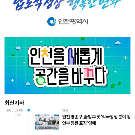
최신기사
2026-08-06
인천
12:31
인천 영종구, 출범 후 첫 ‘적극행정 분야 행
안부 장관 표창’ 영예