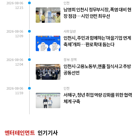
2026-08-06
인천
12:15
남영희 인천시 정무부시장, 폭염 대비 현
장 점검… 시민 안전 최우선
2026-08-06
사회일반
12:09
인천시, 주민과 함께하는‘마을기업 연계
축제’개최… 판로 확대 돕는다
2026-08-06
정부.정책
12:04
인천시·고용노동부, 맨홀 질식사고 추방
공동선언
2026-08-06
인천
11:59
서해구, 청년 취업 역량 강화를 위한 협력
체계 구축
엔터테인먼트
인기기사