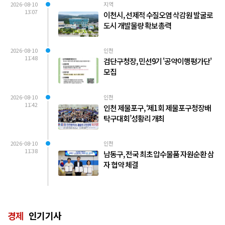
2026-08-10
지역
13:07
이천시, 선제적 수질오염 삭감원 발굴로
도시 개발물량 확보 총력
2026-08-10
인천
11:48
검단구청장, 민선9기 '공약이행평가단'
모집
2026-08-10
인천
11:42
인천 제물포구, ‘제1회 제물포구청장배
탁구대회’성황리 개최
2026-08-10
인천
11:38
남동구, 전국 최초 압수물품 자원순환 삼
자 협약 체결
경제
인기기사