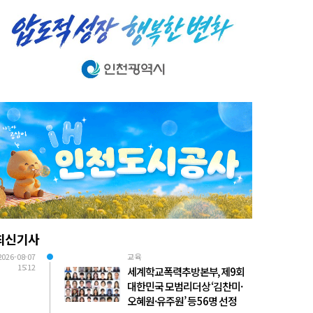
최신기사
2026-08-07
교육
15:12
세계학교폭력추방본부, 제9회
대한민국 모범리더상 ‘김찬미·
오혜원·유주원’ 등 56명 선정