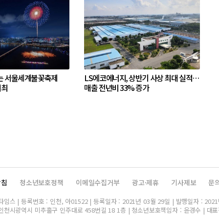
는 서울세계불꽃축제
LS에코에너지, 상반기 사상 최대 실적…
개최
매출 전년비 33% 증가
방침
청소년보호정책
이메일수집거부
광고·제휴
기사제보
문
스 | 등록번호 : 인천, 아01522 | 등록일자 : 2021년 03월 29일 | 발행일자 : 2021
인천시광역시 미추홀구 인주대로 458번길 18 1층 | 청소년보호책임자 : 윤경수 | 대표전화 