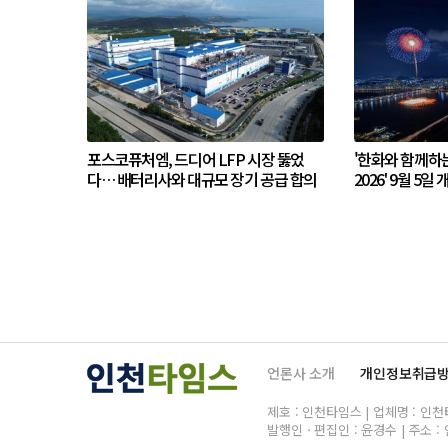
포스코퓨처엠, 드디어 LFP 시장 뚫었
'한화와 함께하
다… 배터리사와 대규모 장기 공급 합의
2026' 9월 5일 
언론사 소개
개인정보취급
제호 : 인천타임스 | 업체명 : 인천타임
발행인ㆍ편집인 : 윤경수 | 주소 : 