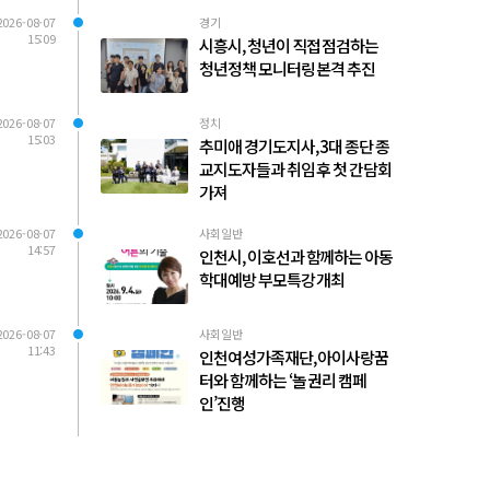
2026-08-07
경기
15:09
시흥시, 청년이 직접 점검하는
청년정책 모니터링 본격 추진
2026-08-07
정치
15:03
추미애 경기도지사, 3대 종단 종
교지도자들과 취임 후 첫 간담회
가져
2026-08-07
사회일반
14:57
인천시, 이호선과 함께하는 아동
학대예방 부모특강 개최
2026-08-07
사회일반
11:43
인천여성가족재단, 아이사랑꿈
터와 함께하는 ‘놀 권리 캠페
인’진행