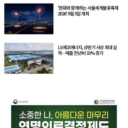
'한화와 함께하는 서울세계불꽃축제
2026' 9월 5일 개최
LS에코에너지, 상반기 사상 최대 실
적…매출 전년비 33% 증가