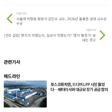
이전기사
서울대 박형동·황용석·김민수 교수, 2026년 훌륭한 공대 교수상
수상
다음기사
[건강 칼럼] 명치가 막혔는가, 일상이 막혔는가? '명치 통증'이 보
내는 경고
관련기사
헤드라인
포스코퓨처엠, 드디어 LFP 시장 뚫었
다… 배터리사와 대규모 장기 공급 합의