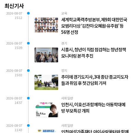
최신기사
2026-08-07
교육
15:12
세계학교폭력추방본부, 제9회 대한민국
모범리더상 ‘김찬미·오혜원·유주원’ 등
56명 선정
2026-08-07
경기
15:09
시흥시, 청년이 직접 점검하는 청년정책
모니터링 본격 추진
2026-08-07
정치
15:03
추미애 경기도지사, 3대 종단 종교지도자
들과 취임 후 첫 간담회 가져
2026-08-07
사회일반
14:57
인천시, 이호선과 함께하는 아동학대예
방 부모특강 개최
2026-08-07
사회일반
11:43
인천여성가족재단, 아이사랑꿈터와 함께