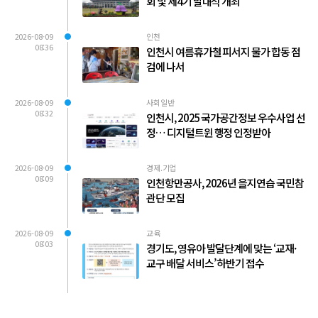
회 및 제4기 발대식 개최
2026-08-09
인천
08:36
인천시 여름휴가철 피서지 물가 합동 점
검에 나서
2026-08-09
사회일반
08:32
인천시, 2025 국가공간정보 우수사업 선
정… 디지털트윈 행정 인정받아
2026-08-09
경제.기업
08:09
인천항만공사, 2026년 을지연습 국민참
관단 모집
2026-08-09
교육
08:03
경기도, 영유아 발달단계에 맞는 ‘교재·
교구 배달 서비스’ 하반기 접수