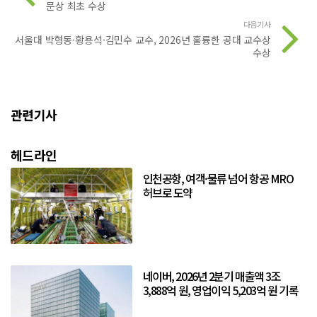
문상 최초 수상
다음기사
서울대 박형동·황용석·김민수 교수, 2026년 훌륭한 공대 교수상
수상
관련기사
헤드라인
인천공항, 여객·물류 넘어 항공 MRO
허브로 도약
네이버, 2026년 2분기 매출액 3조
3,888억 원, 영업이익 5,203억 원 기록