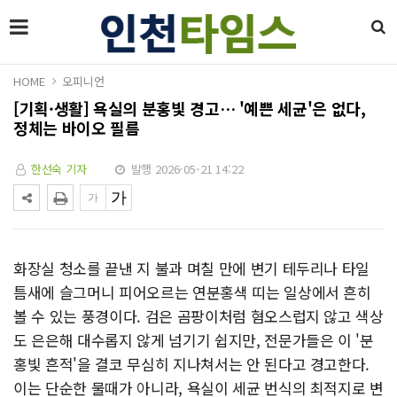
HOME
오피니언
[기획·생활] 욕실의 분홍빛 경고… '예쁜 세균'은 없다,
정체는 바이오 필름
한선숙 기자
발행 2026-05-21 14:22
화장실 청소를 끝낸 지 불과 며칠 만에 변기 테두리나 타일
틈새에 슬그머니 피어오르는 연분홍색 띠는 일상에서 흔히
볼 수 있는 풍경이다. 검은 곰팡이처럼 혐오스럽지 않고 색상
도 은은해 대수롭지 않게 넘기기 쉽지만, 전문가들은 이 '분
홍빛 흔적'을 결코 무심히 지나쳐서는 안 된다고 경고한다.
이는 단순한 물때가 아니라, 욕실이 세균 번식의 최적지로 변