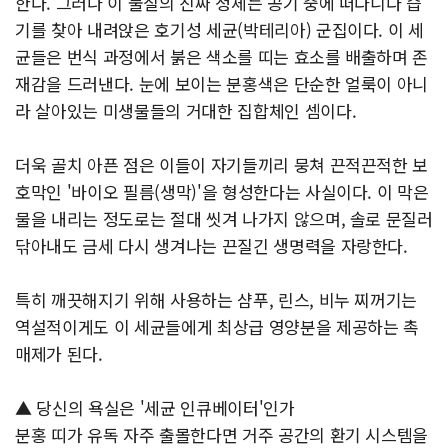
한다. 그러나 이 물질의 진짜 정체는 공기 중에 떠다니다 습
기를 찾아 내려앉은 호기성 세균(박테리아) 군집이다. 이 세
균들은 번식 과정에서 붉은 색소를 띠는 효소를 배출하며 존
재감을 드러낸다. 눈에 보이는 분홍색은 단순한 얼룩이 아니
라 살아있는 미생물들의 거대한 집합체인 셈이다.
더욱 골치 아픈 점은 이들이 자기들끼리 뭉쳐 끈적끈적한 보
호막인 '바이오 필름(생막)'을 형성한다는 사실이다. 이 막은
물을 내리는 정도로는 절대 씻겨 나가지 않으며, 솔로 문질러
닦아내도 금세 다시 생겨나는 끈질긴 생명력을 자랑한다.
특히 깨끗해지기 위해 사용하는 샴푸, 린스, 비누 찌꺼기는
역설적이게도 이 세균들에게 최상급 영양분을 제공하는 촉
매제가 된다.
▲ 당신의 욕실은 '세균 인큐베이터'인가
분홍 띠가 유독 자주 출몰한다면 거주 공간의 환기 시스템을