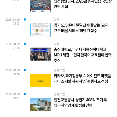
인천항만공사, 2026년 을지연습 국민참
관단 모집
2026-08-09
교육
08:03
경기도, 영유아 발달단계에 맞는 ‘교재·
교구 배달 서비스’ 하반기 접수
2026-08-09
교육
07:55
총신대학교, 우간다 개혁신학대학과
MOU 체결… 현지 한국어교육센터 협력
추진
2026-08-08
경제.기업
13:26
카카오, 과기정통부 ‘AI 에이전트 마켓플
레이스 개발 지원 사업’ 수행자로 선정
2026-08-08
경제.기업
13:23
인천교통공사, 상반기 408억 조기 투
입…지역경제 활성화 견인