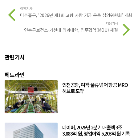
이전기사
미추홀구, ‘2026년 제1회 고향 사랑 기금 운용 심의위원회’ 개최
다음기사
연수구보건소-가천대 의과대학, 업무협약(MOU) 체결
관련기사
헤드라인
인천공항, 여객·물류 넘어 항공 MRO
허브로 도약
네이버, 2026년 2분기 매출액 3조
3,888억 원, 영업이익 5,203억 원 기록