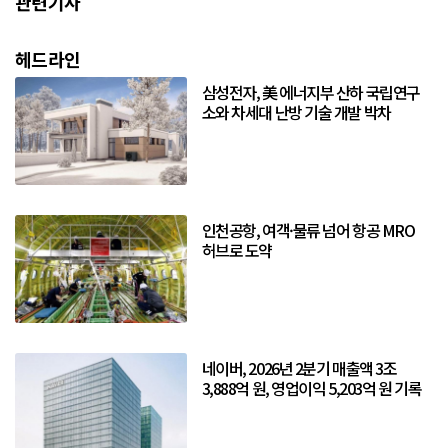
관련기사
헤드라인
삼성전자, 美 에너지부 산하 국립연구
소와 차세대 난방 기술 개발 박차
인천공항, 여객·물류 넘어 항공 MRO
허브로 도약
네이버, 2026년 2분기 매출액 3조
3,888억 원, 영업이익 5,203억 원 기록