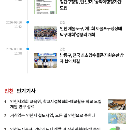
검단구청장, 민선9기 '공약이행평가단'
모집
2026-08-10
인천
11:42
인천 제물포구, ‘제1회 제물포구청장배
탁구대회’성황리 개최
2026-08-10
인천
11:38
남동구, 전국 최초 압수물품 자원순환 삼
자 협약 체결
인천
인기기사
인천시의회 교육위, 학교시설복합화·폐교활용 학교 모델
1
개발 연구 성료
거침없는 인천시 철도사업, 모든 길 인천으로 통한다
2
인천도시공사, 검단신도시 개발 및 실시계획(변경) 승인
3