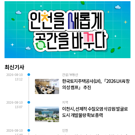
최신기사
2026-08-10
건설/부동산
13:12
한국토지주택공사(LH), 「2026 LH AI 창
의성 캠프」 추진
2026-08-10
지역
13:07
이천시, 선제적 수질오염 삭감원 발굴로
도시 개발물량 확보 총력
2026-08-10
인천
11:48