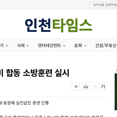
경기
사회
엔터테인먼트
문화
건설/부동산
비 합동 소방훈련 실시
0대 동원해 실전같은 훈련 진행