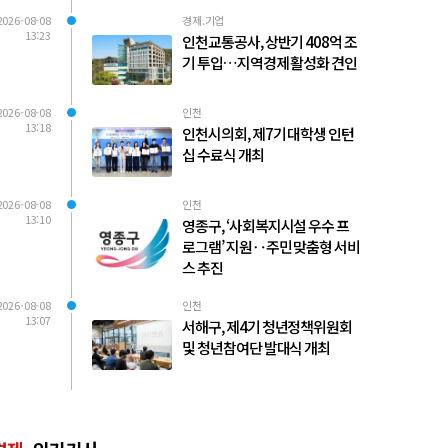
2026-08-08
경제.기업
13:23
인천교통공사, 상반기 408억 조
기 투입…지역경제 활성화 견인
2026-08-08
인천
13:18
인천시의회, 제7기 대학생 인턴
십 수료식 개최
2026-08-08
인천
13:10
영종구, ‘사회복지시설 우수 프
로그램’ 지원‥주민 맞춤형 서비
스 추진
2026-08-08
인천
13:07
서해구, 제4기 청년정책위원회
및 청년참여단 발대식 개최