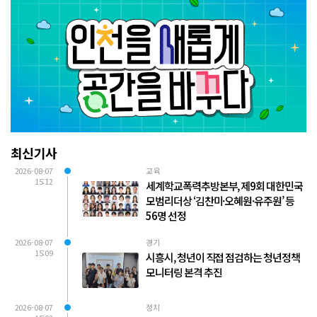
최신기사
2026-08-07
교육
15:12
세계학교폭력추방본부, 제9회 대한민국
모범리더상 ‘김찬미·오혜원·유주원’ 등
56명 선정
2026-08-07
경기
15:09
시흥시, 청년이 직접 점검하는 청년정책
모니터링 본격 추진
2026-08-07
정치