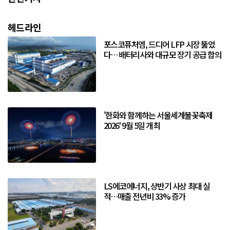
헤드라인
포스코퓨처엠, 드디어 LFP 시장 뚫었
다… 배터리사와 대규모 장기 공급 합의
'한화와 함께하는 서울세계불꽃축제
2026' 9월 5일 개최
LS에코에너지, 상반기 사상 최대 실
적…매출 전년비 33% 증가