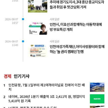
15:03
추미애 경기도지사, 3대 종단 종교지도자
들과 취임 후 첫 간담회 가져
2026-08-07
사회일반
14:57
인천시, 이호선과 함께하는 아동학대예
방 부모특강 개최
2026-08-07
사회일반
11:43
인천여성가족재단, 아이사랑꿈터와 함께
하는 ‘놀 권리 캠페인’진행
경제
인기기사
인천공항, 7월 1일부터 제2여객터미널로 진에어 이전 배
1
치
네이버, 2026년 1분기 매출액 3조 2,411억 원, 영업이익
2
5,418억 원 기록
LG전자, 역동적 조직문화 속속 도입