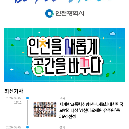
최신기사
2026-08-07
교육
15:12
세계학교폭력추방본부, 제9회 대한민국
모범리더상 ‘김찬미·오혜원·유주원’ 등
56명 선정
2026-08-07
경기