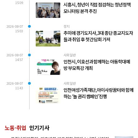
15:09
시흥시, 청년이 직접 점검하는 청년정책
모니터링 본격 추진
2026-08-07
정치
15:03
추미애 경기도지사, 3대 종단 종교지도자
들과 취임 후 첫 간담회 가져
2026-08-07
사회일반
14:57
인천시, 이호선과 함께하는 아동학대예
방 부모특강 개최
2026-08-07
사회일반
11:43
인천여성가족재단, 아이사랑꿈터와 함께
하는 ‘놀 권리 캠페인’진행
노동·취업
인기기사