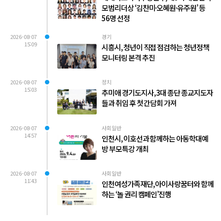
모범리더상 ‘김찬미·오혜원·유주원’ 등
56명 선정
2026-08-07
경기
15:09
시흥시, 청년이 직접 점검하는 청년정책
모니터링 본격 추진
2026-08-07
정치
15:03
추미애 경기도지사, 3대 종단 종교지도자
들과 취임 후 첫 간담회 가져
2026-08-07
사회일반
14:57
인천시, 이호선과 함께하는 아동학대예
방 부모특강 개최
2026-08-07
사회일반
11:43
인천여성가족재단, 아이사랑꿈터와 함께
하는 ‘놀 권리 캠페인’진행