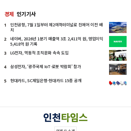
경제
인기기사
인천공항, 7월 1일부터 제2여객터미널로 진에어 이전 배
1
치
네이버, 2026년 1분기 매출액 3조 2,411억 원, 영업이익
2
5,418억 원 기록
LG전자, 역동적 조직문화 속속 도입
3
삼성전자, ‘광주국제 IoT·로봇 박람회’ 참가
4
현대카드, SC제일은행-현대카드 15종 공개
5
언론사 소개