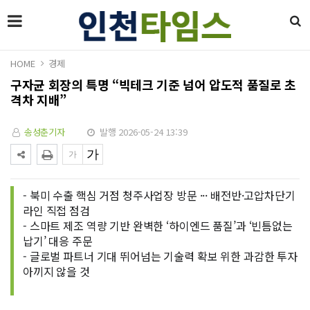
HOME
경제
구자균 회장의 특명 “빅테크 기준 넘어 압도적 품질로 초
격차 지배”
송성춘기자
발행 2026-05-24 13:39
- 북미 수출 핵심 거점 청주사업장 방문 ··· 배전반·고압차단기
라인 직접 점검
- 스마트 제조 역량 기반 완벽한 ‘하이엔드 품질’과 ‘빈틈없는
납기’ 대응 주문
- 글로벌 파트너 기대 뛰어넘는 기술력 확보 위한 과감한 투자
아끼지 않을 것